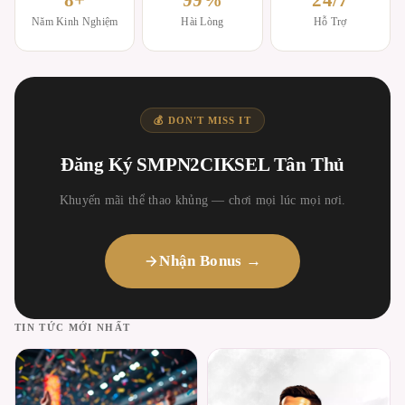
Năm Kinh Nghiệm
Hài Lòng
Hỗ Trợ
💰 DON'T MISS IT
Đăng Ký SMPN2CIKSEL Tân Thủ
Khuyến mãi thể thao khủng — chơi mọi lúc mọi nơi.
Nhận Bonus →
TIN TỨC MỚI NHẤT