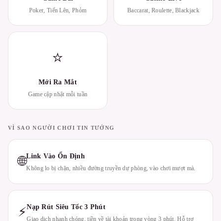
Poker, Tiến Lên, Phỏm
Baccarat, Roulette, Blackjack
⭐
Mới Ra Mắt
Game cập nhật mỗi tuần
VÌ SAO NGƯỜI CHƠI TIN TƯỞNG
Link Vào Ổn Định
🌐
Không lo bị chặn, nhiều đường truyền dự phòng, vào chơi mượt mà.
Nạp Rút Siêu Tốc 3 Phút
⚡
Giao dịch nhanh chóng, tiền về tài khoản trong vòng 3 phút. Hỗ trợ