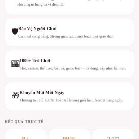
nhiều ngân hàng và ví điện tử.
Bảo Vệ Người Chơi
🛡
Cam kết công bằng, không gian lận, minh bạch mọi giao dịch.
1000+ Trò Chơi
🎰
Slot, casino, thể thao, bắn cá, game bài — đa dạng, cập nhật liên tục.
Khuyến Mãi Mỗi Ngày
🎁
Thưởng tân thủ 100%, hoàn trả không giới hạn, freebet hàng ngày.
KẾT QUẢ THỰC TẾ
8+
99%
24/7