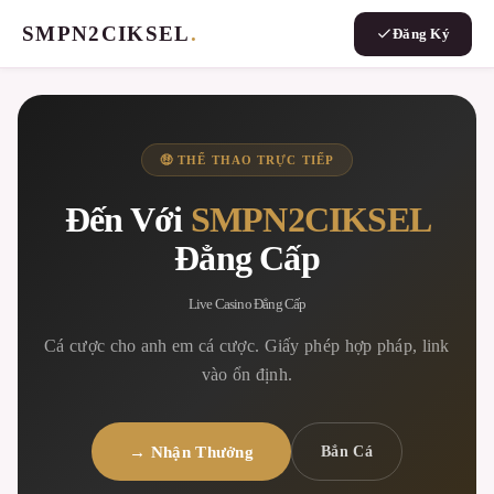
SMPN2CIKSEL
.
Đăng Ký
🤑 THỂ THAO TRỰC TIẾP
Đến Với
SMPN2CIKSEL
Đẳng Cấp
Live Casino Đẳng Cấp
Cá cược cho anh em cá cược. Giấy phép hợp pháp, link
vào ổn định.
→ Nhận Thưởng
Bắn Cá