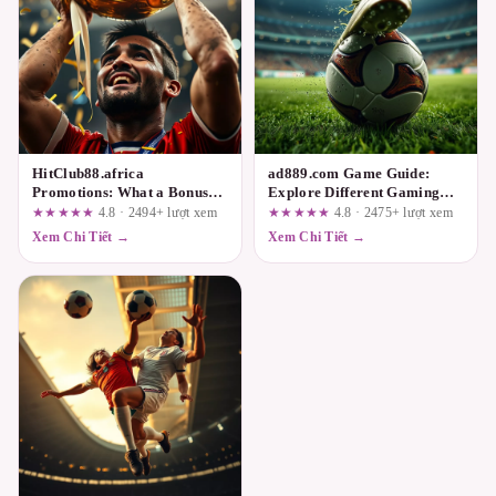
HitClub88.africa
ad889.com Game Guide:
Promotions: What a Bonus
Explore Different Gaming
Hunter Actually Checks
Experiences
★★★★★
4.8 · 2494+ lượt xem
★★★★★
4.8 · 2475+ lượt xem
Before Claiming
Xem Chi Tiết →
Xem Chi Tiết →