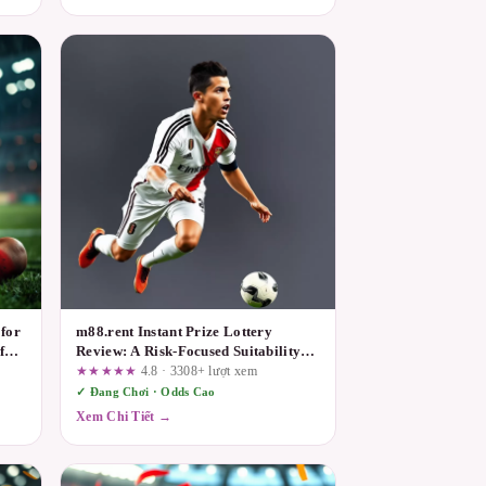
for
m88.rent Instant Prize Lottery
for
Review: A Risk-Focused Suitability
Analysis
★★★★★
4.8 · 3308+ lượt xem
✓ Đang Chơi · Odds Cao
Xem Chi Tiết →