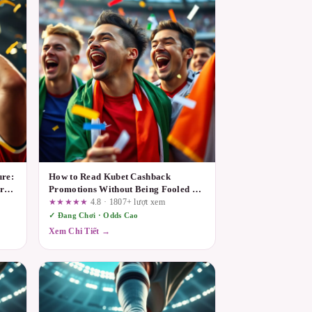
ure:
How to Read Kubet Cashback
er
Promotions Without Being Fooled by
the Big Number
★★★★★
4.8 · 1807+ lượt xem
✓ Đang Chơi · Odds Cao
Xem Chi Tiết →