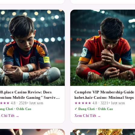
8.place Casino Review: Does
Complete VIP Membership Guide 
emium Mobile Gaming" Survive
kubet.hair Casino: Minimal Steps 
loser Look?
New Players
★★★
4.8 · 2528+ lượt xem
★★★★★
4.8 · 3221+ lượt xem
ng Chơi · Odds Cao
✓ Đang Chơi · Odds Cao
 Chi Tiết →
Xem Chi Tiết →