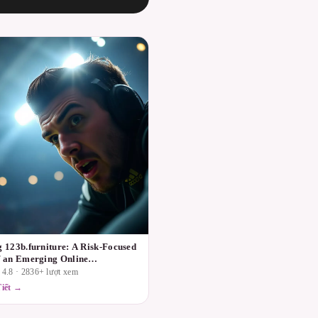
 123b.furniture: A Risk-Focused
f an Emerging Online
nment Platform
★
4.8 · 2836+ lượt xem
iết →