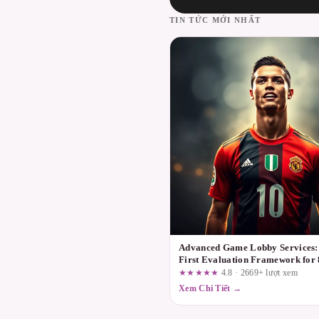
TIN TỨC MỚI NHẤT
Advanced Game Lobby Services: 
First Evaluation Framework for 
★★★★★
4.8 · 2669+ lượt xem
Xem Chi Tiết →