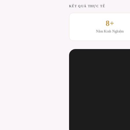
KẾT QUẢ THỰC TẾ
8+
Năm Kinh Nghiệm