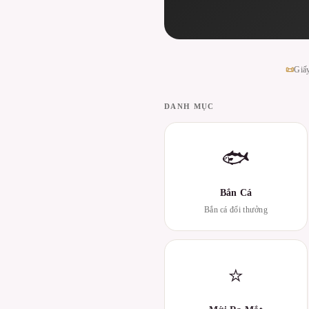
📜
Giấ
DANH MỤC
🐟
Bắn Cá
Bắn cá đổi thưởng
⭐