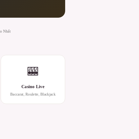
o Nhất
🎰
Casino Live
Baccarat, Roulette, Blackjack