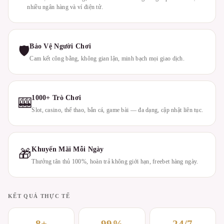
nhiều ngân hàng và ví điện tử.
Bảo Vệ Người Chơi
🛡
Cam kết công bằng, không gian lận, minh bạch mọi giao dịch.
1000+ Trò Chơi
🎰
Slot, casino, thể thao, bắn cá, game bài — đa dạng, cập nhật liên tục.
Khuyến Mãi Mỗi Ngày
🎁
Thưởng tân thủ 100%, hoàn trả không giới hạn, freebet hàng ngày.
KẾT QUẢ THỰC TẾ
8+
99%
24/7