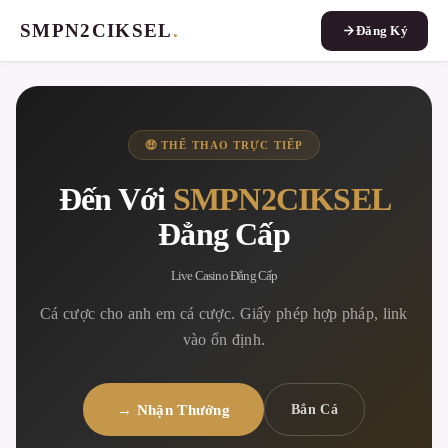
SMPN2CIKSEL
.
Đăng Ký
🤑 THỂ THAO TRỰC TIẾP
Đến Với
SMPN2CIKSEL
Đẳng Cấp
Live Casino Đẳng Cấp
Cá cược cho anh em cá cược. Giấy phép hợp pháp, link
vào ổn định.
→ Nhận Thưởng
Bắn Cá