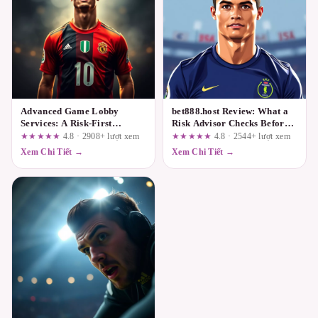
Advanced Game Lobby
bet888.host Review: What a
Services: A Risk-First
Risk Advisor Checks Before
Evaluation Framework for
You Register, Play, or Deposit
★★★★★
4.8 · 2908+ lượt xem
★★★★★
4.8 · 2544+ lượt xem
8kbet
Xem Chi Tiết →
Xem Chi Tiết →