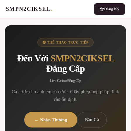
SMPN2CIKSEL
.
Đăng Ký
🤑 THỂ THAO TRỰC TIẾP
Đến Với
SMPN2CIKSEL
Đẳng Cấp
Live Casino Đẳng Cấp
Cá cược cho anh em cá cược. Giấy phép hợp pháp, link
vào ổn định.
→ Nhận Thưởng
Bắn Cá