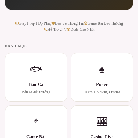
📜
Giấy Phép Hợp Pháp
🛡
Bảo Vệ Thông Tin
🎲
Game Bài Đổi Thưởng
📞
Hỗ Trợ 24/7
🎯
Odds Cao Nhất
DANH MỤC
🐟
♠
Bắn Cá
Poker
Bắn cá đổi thưởng
Texas Hold'em, Omaha
🃏
🎰
Game Bài
Casino Live