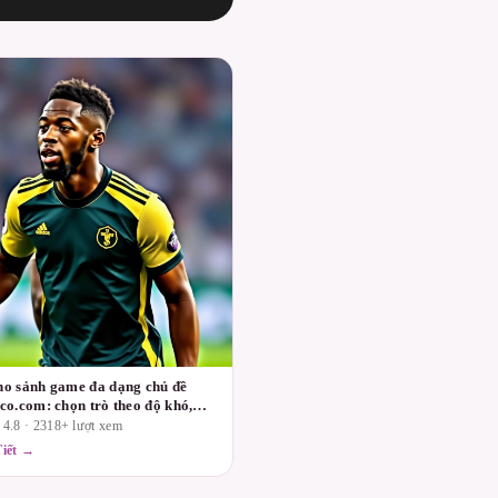
ho sảnh game đa dạng chủ đề
co.com: chọn trò theo độ khó,
 và mức rủi ro
★
4.8 · 2318+ lượt xem
iết →