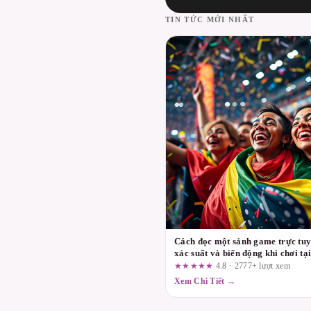
TIN TỨC MỚI NHẤT
Cách đọc một sảnh game trực tuyế
xác suất và biến động khi chơi tạ
bet888.host
★★★★★
4.8 · 2777+ lượt xem
Xem Chi Tiết →