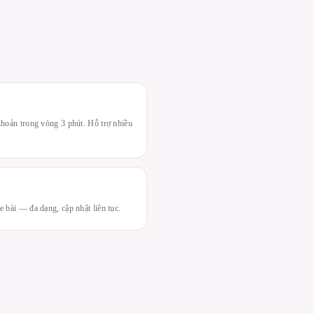
khoản trong vòng 3 phút. Hỗ trợ nhiều
me bài — đa dạng, cập nhật liên tục.