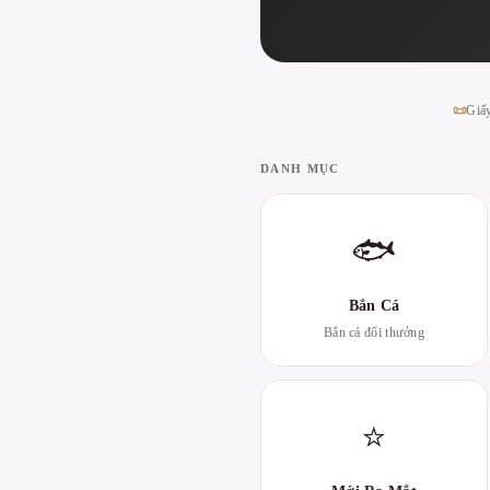
📜
Giấ
DANH MỤC
🐟
Bắn Cá
Bắn cá đổi thưởng
⭐