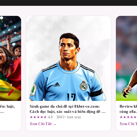
n: luật,
Sảnh game đa chủ đề tại 8kbet-co.com:
Review k
i
Cách đọc luật, xác suất và biến động để đặt
cùng o8a.
cược thông minh
nhịp chơi
★★★★★
4.8 · 3045+ lượt xem
★★★★
Xem Chi Tiết →
Xem Chi T