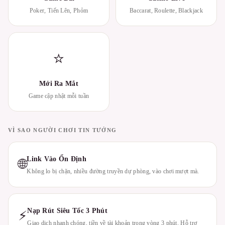
Poker, Tiến Lên, Phỏm
Baccarat, Roulette, Blackjack
⭐
Mới Ra Mắt
Game cập nhật mỗi tuần
VÌ SAO NGƯỜI CHƠI TIN TƯỞNG
Link Vào Ổn Định
🌐
Không lo bị chặn, nhiều đường truyền dự phòng, vào chơi mượt mà.
Nạp Rút Siêu Tốc 3 Phút
⚡
Giao dịch nhanh chóng, tiền về tài khoản trong vòng 3 phút. Hỗ trợ