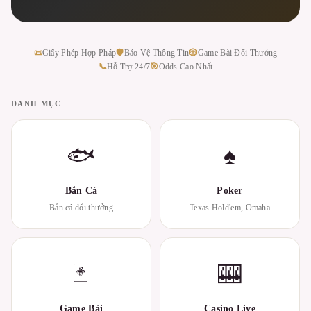
📜
Giấy Phép Hợp Pháp
🛡
Bảo Vệ Thông Tin
🎲
Game Bài Đổi Thưởng
📞
Hỗ Trợ 24/7
🎯
Odds Cao Nhất
DANH MỤC
🐟
♠
Bắn Cá
Poker
Bắn cá đổi thưởng
Texas Hold'em, Omaha
🃏
🎰
Game Bài
Casino Live