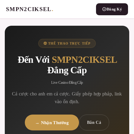
SMPN2CIKSEL
.
Đăng Ký
🤑 THỂ THAO TRỰC TIẾP
Đến Với
SMPN2CIKSEL
Đẳng Cấp
Live Casino Đẳng Cấp
Cá cược cho anh em cá cược. Giấy phép hợp pháp, link
vào ổn định.
→ Nhận Thưởng
Bắn Cá