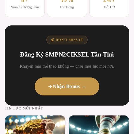
Năm Kinh Nghiệm
Hài Lòng
Hỗ Trợ
💰 DON'T MISS IT
Đăng Ký SMPN2CIKSEL Tân Thủ
Khuyến mãi thể thao khủng — chơi mọi lúc mọi nơi.
Nhận Bonus →
TIN TỨC MỚI NHẤT