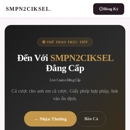
SMPN2CIKSEL
.
Đăng Ký
🤑 THỂ THAO TRỰC TIẾP
Đến Với
SMPN2CIKSEL
Đẳng Cấp
Live Casino Đẳng Cấp
Cá cược cho anh em cá cược. Giấy phép hợp pháp, link
vào ổn định.
→ Nhận Thưởng
Bắn Cá