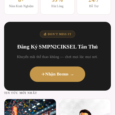
Năm Kinh Nghiệm
Hài Lòng
Hỗ Trợ
💰 DON'T MISS IT
Đăng Ký SMPN2CIKSEL Tân Thủ
Khuyến mãi thể thao khủng — chơi mọi lúc mọi nơi.
Nhận Bonus →
TIN TỨC MỚI NHẤT