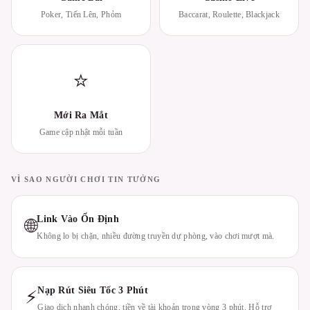
Poker, Tiến Lên, Phỏm
Baccarat, Roulette, Blackjack
⭐
Mới Ra Mắt
Game cập nhật mỗi tuần
VÌ SAO NGƯỜI CHƠI TIN TƯỞNG
Link Vào Ổn Định
🌐
Không lo bị chặn, nhiều đường truyền dự phòng, vào chơi mượt mà.
Nạp Rút Siêu Tốc 3 Phút
⚡
Giao dịch nhanh chóng, tiền về tài khoản trong vòng 3 phút. Hỗ trợ