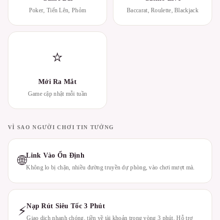
Poker, Tiến Lên, Phỏm
Baccarat, Roulette, Blackjack
⭐
Mới Ra Mắt
Game cập nhật mỗi tuần
VÌ SAO NGƯỜI CHƠI TIN TƯỞNG
Link Vào Ổn Định
🌐
Không lo bị chặn, nhiều đường truyền dự phòng, vào chơi mượt mà.
Nạp Rút Siêu Tốc 3 Phút
⚡
Giao dịch nhanh chóng, tiền về tài khoản trong vòng 3 phút. Hỗ trợ