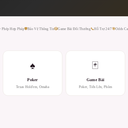
y Phép Hợp Pháp
🛡
Bảo Vệ Thông Tin
🎲
Game Bài Đổi Thưởng
📞
Hỗ Trợ 24/7
🎯
Odds Ca
♠
🃏
Poker
Game Bài
Texas Hold'em, Omaha
Poker, Tiến Lên, Phỏm