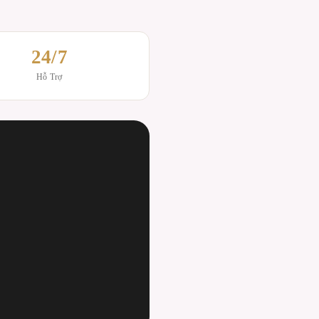
24/7
Hỗ Trợ