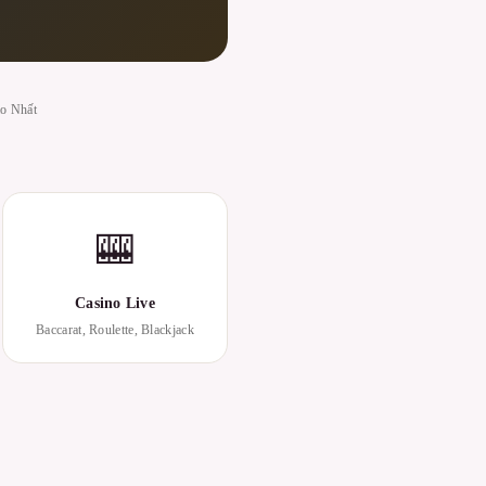
o Nhất
🎰
Casino Live
Baccarat, Roulette, Blackjack