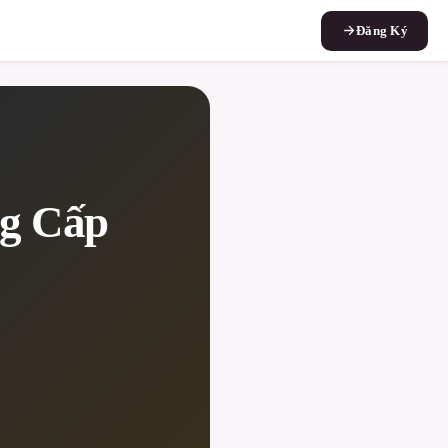
Đăng Ký
g Cấp