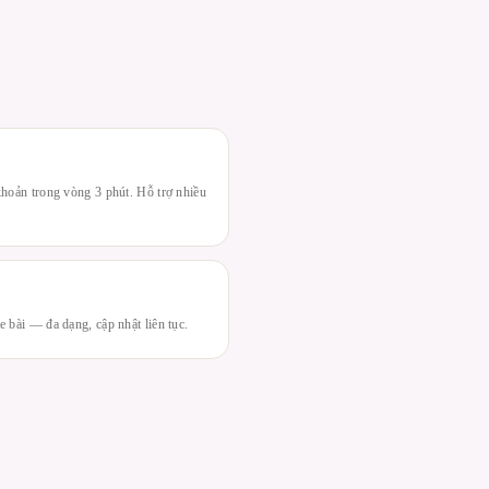
khoản trong vòng 3 phút. Hỗ trợ nhiều
me bài — đa dạng, cập nhật liên tục.