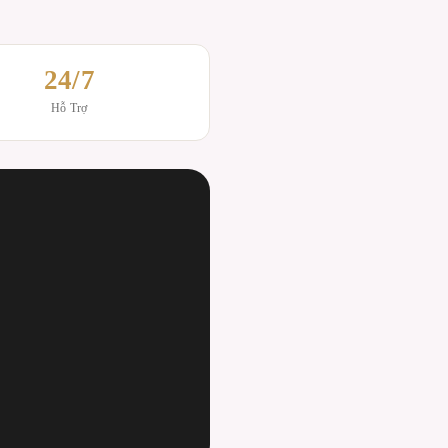
24/7
Hỗ Trợ