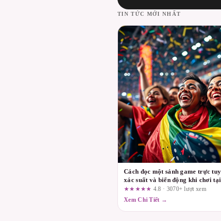
TIN TỨC MỚI NHẤT
Cách đọc một sảnh game trực tuyế
xác suất và biến động khi chơi tạ
bet888.host
★★★★★
4.8 · 3070+ lượt xem
Xem Chi Tiết →