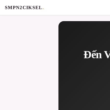
SMPN2CIKSEL
.
Đến 