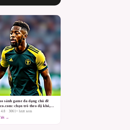
ho sảnh game đa dạng chủ đề
co.com: chọn trò theo độ khó,
 và mức rủi ro
★
4.8 · 3061+ lượt xem
iết →