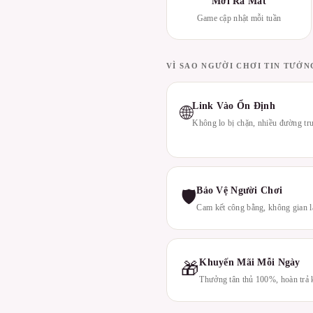
Mới Ra Mắt
Game cập nhật mỗi tuần
VÌ SAO NGƯỜI CHƠI TIN TƯỞN
Link Vào Ổn Định
🌐
Không lo bị chặn, nhiều đường tr
Bảo Vệ Người Chơi
🛡
Cam kết công bằng, không gian l
Khuyến Mãi Mỗi Ngày
🎁
Thưởng tân thủ 100%, hoàn trả k