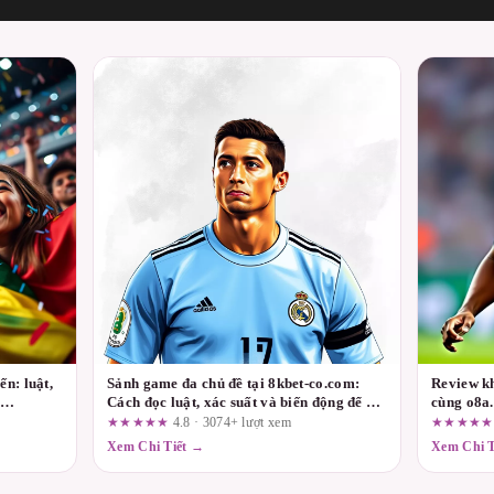
n: luật,
Sảnh game đa chủ đề tại 8kbet-co.com:
Review k
i
Cách đọc luật, xác suất và biến động để đặt
cùng o8a.
cược thông minh
nhịp chơi
★★★★★
4.8 · 3074+ lượt xem
★★★★
Xem Chi Tiết →
Xem Chi T