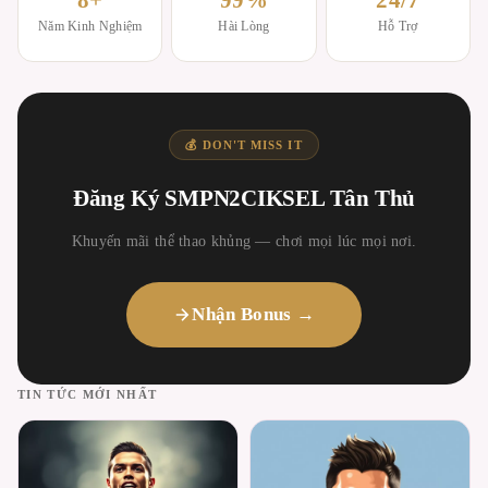
Năm Kinh Nghiệm
Hài Lòng
Hỗ Trợ
💰 DON'T MISS IT
Đăng Ký SMPN2CIKSEL Tân Thủ
Khuyến mãi thể thao khủng — chơi mọi lúc mọi nơi.
Nhận Bonus →
TIN TỨC MỚI NHẤT