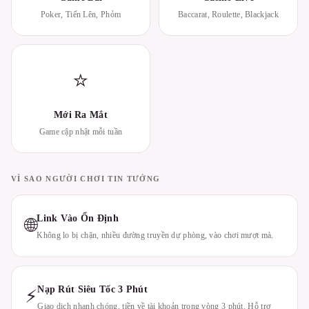
Poker, Tiến Lên, Phỏm
Baccarat, Roulette, Blackjack
⭐
Mới Ra Mắt
Game cập nhật mỗi tuần
VÌ SAO NGƯỜI CHƠI TIN TƯỞNG
Link Vào Ổn Định
🌐
Không lo bị chặn, nhiều đường truyền dự phòng, vào chơi mượt mà.
Nạp Rút Siêu Tốc 3 Phút
⚡
Giao dịch nhanh chóng, tiền về tài khoản trong vòng 3 phút. Hỗ trợ