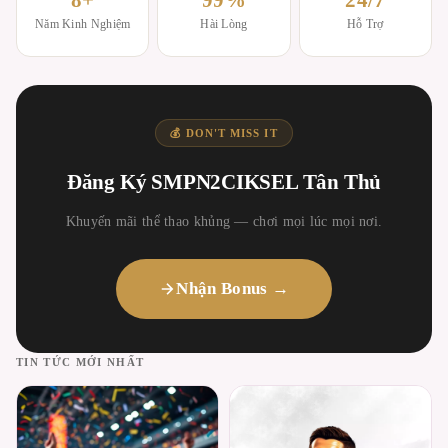
Năm Kinh Nghiệm
Hài Lòng
Hỗ Trợ
💰 DON'T MISS IT
Đăng Ký SMPN2CIKSEL Tân Thủ
Khuyến mãi thể thao khủng — chơi mọi lúc mọi nơi.
Nhận Bonus →
TIN TỨC MỚI NHẤT