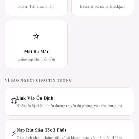
Poker, Tiến Lên, Phỏm
Baccarat, Roulette, Blackjack
⭐
Mới Ra Mắt
Game cập nhật mỗi tuần
VÌ SAO NGƯỜI CHƠI TIN TƯỞNG
Link Vào Ổn Định
🌐
Không lo bị chặn, nhiều đường truyền dự phòng, vào chơi mượt mà.
Nạp Rút Siêu Tốc 3 Phút
⚡
Giao dịch nhanh chóng, tiền về tài khoản trong vòng 3 phút. Hỗ trợ