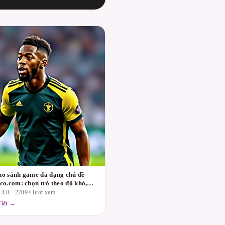
ho sảnh game đa dạng chủ đề
co.com: chọn trò theo độ khó,
 và mức rủi ro
★
4.8 · 2709+ lượt xem
iết →