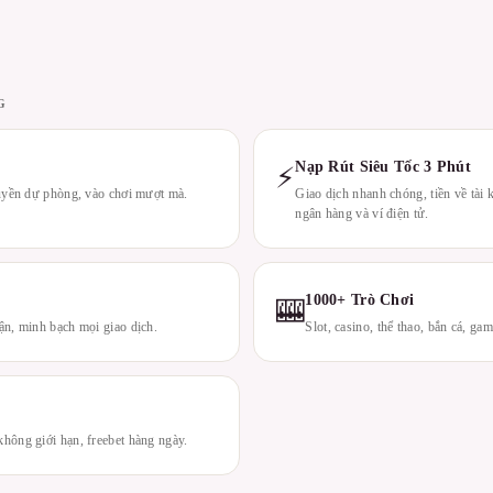
G
Nạp Rút Siêu Tốc 3 Phút
⚡
uyền dự phòng, vào chơi mượt mà.
Giao dịch nhanh chóng, tiền về tài 
ngân hàng và ví điện tử.
1000+ Trò Chơi
🎰
ận, minh bạch mọi giao dịch.
Slot, casino, thể thao, bắn cá, ga
hông giới hạn, freebet hàng ngày.