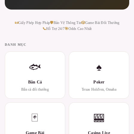
📜
Giấy Phép Hợp Pháp
🛡
Bảo Vệ Thông Tin
🎲
Game Bài Đổi Thưởng
📞
Hỗ Trợ 24/7
🎯
Odds Cao Nhất
DANH MỤC
🐟
♠
Bắn Cá
Poker
Bắn cá đổi thưởng
Texas Hold'em, Omaha
🃏
🎰
Game Bài
Casino Live