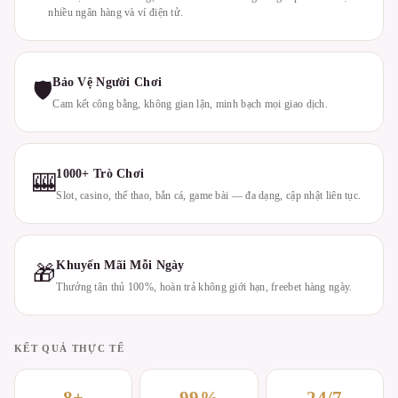
nhiều ngân hàng và ví điện tử.
Bảo Vệ Người Chơi
🛡
Cam kết công bằng, không gian lận, minh bạch mọi giao dịch.
1000+ Trò Chơi
🎰
Slot, casino, thể thao, bắn cá, game bài — đa dạng, cập nhật liên tục.
Khuyến Mãi Mỗi Ngày
🎁
Thưởng tân thủ 100%, hoàn trả không giới hạn, freebet hàng ngày.
KẾT QUẢ THỰC TẾ
8+
99%
24/7