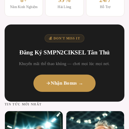
Năm Kinh Nghiệm
Hài Lòng
Hỗ Trợ
💰 DON'T MISS IT
Đăng Ký SMPN2CIKSEL Tân Thủ
Khuyến mãi thể thao khủng — chơi mọi lúc mọi nơi.
Nhận Bonus →
TIN TỨC MỚI NHẤT