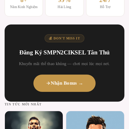
Năm Kinh Nghiệm
Hài Lòng
Hỗ Trợ
💰 DON'T MISS IT
Đăng Ký SMPN2CIKSEL Tân Thủ
Khuyến mãi thể thao khủng — chơi mọi lúc mọi nơi.
Nhận Bonus →
TIN TỨC MỚI NHẤT