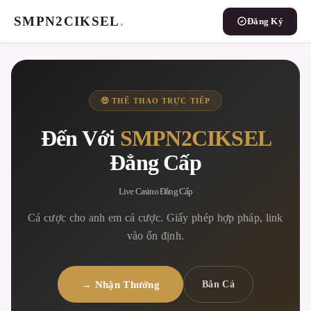
SMPN2CIKSEL
.
Đăng Ký
🤑 THỂ THAO TRỰC TIẾP
Đến Với
SMPN2CIKSEL
Đẳng Cấp
Live Casino Đẳng Cấp
Cá cược cho anh em cá cược. Giấy phép hợp pháp, link
vào ổn định.
→ Nhận Thưởng
Bắn Cá