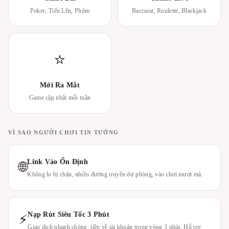
Poker, Tiến Lên, Phỏm
Baccarat, Roulette, Blackjack
⭐
Mới Ra Mắt
Game cập nhật mỗi tuần
VÌ SAO NGƯỜI CHƠI TIN TƯỞNG
Link Vào Ổn Định
🌐
Không lo bị chặn, nhiều đường truyền dự phòng, vào chơi mượt mà.
Nạp Rút Siêu Tốc 3 Phút
⚡
Giao dịch nhanh chóng, tiền về tài khoản trong vòng 3 phút. Hỗ trợ