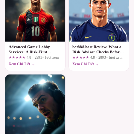
Advanced Game Lobby
bet888.host Review: What a
Services: A Risk-First
Risk Advisor Checks Before
Evaluation Framework for
You Register, Play, or Deposit
★★★★★
4.8 · 2993+ lượt xem
★★★★★
4.8 · 2803+ lượt xem
8kbet
Xem Chi Tiết →
Xem Chi Tiết →