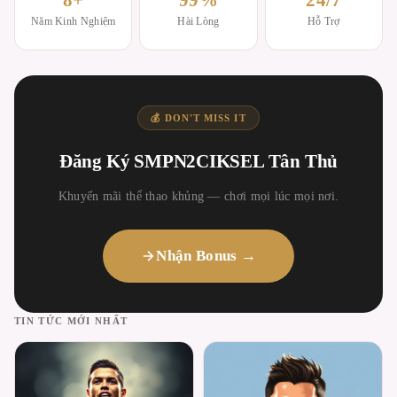
Năm Kinh Nghiệm
Hài Lòng
Hỗ Trợ
💰 DON'T MISS IT
Đăng Ký SMPN2CIKSEL Tân Thủ
Khuyến mãi thể thao khủng — chơi mọi lúc mọi nơi.
Nhận Bonus →
TIN TỨC MỚI NHẤT