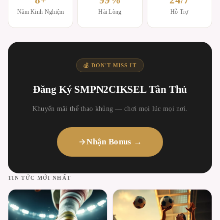
Năm Kinh Nghiệm
Hài Lòng
Hỗ Trợ
💰 DON'T MISS IT
Đăng Ký SMPN2CIKSEL Tân Thủ
Khuyến mãi thể thao khủng — chơi mọi lúc mọi nơi.
Nhận Bonus →
TIN TỨC MỚI NHẤT