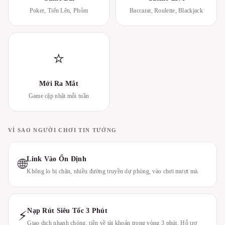
Poker, Tiến Lên, Phỏm
Baccarat, Roulette, Blackjack
⭐
Mới Ra Mắt
Game cập nhật mỗi tuần
VÌ SAO NGƯỜI CHƠI TIN TƯỞNG
Link Vào Ổn Định
🌐
Không lo bị chặn, nhiều đường truyền dự phòng, vào chơi mượt mà.
Nạp Rút Siêu Tốc 3 Phút
⚡
Giao dịch nhanh chóng, tiền về tài khoản trong vòng 3 phút. Hỗ trợ