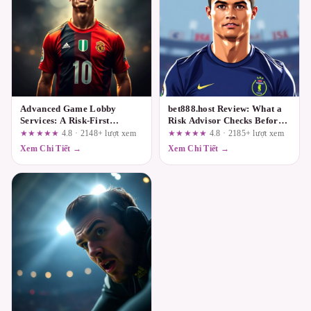
Advanced Game Lobby
bet888.host Review: What a
Services: A Risk-First
Risk Advisor Checks Before
Evaluation Framework for
You Register, Play, or Deposit
★★★★★
4.8 · 2148+ lượt xem
★★★★★
4.8 · 2185+ lượt xem
8kbet
Xem Chi Tiết →
Xem Chi Tiết →