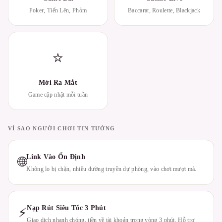
Poker, Tiến Lên, Phỏm
Baccarat, Roulette, Blackjack
⭐
Mới Ra Mắt
Game cập nhật mỗi tuần
VÌ SAO NGƯỜI CHƠI TIN TƯỞNG
Link Vào Ổn Định
🌐
Không lo bị chặn, nhiều đường truyền dự phòng, vào chơi mượt mà.
Nạp Rút Siêu Tốc 3 Phút
⚡
Giao dịch nhanh chóng, tiền về tài khoản trong vòng 3 phút. Hỗ trợ