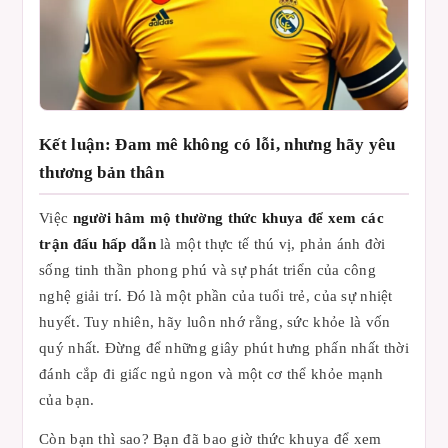
Kết luận: Đam mê không có lỗi, nhưng hãy yêu
thương bản thân
Việc
người hâm mộ thường thức khuya để xem các
trận đấu hấp dẫn
là một thực tế thú vị, phản ánh đời
sống tinh thần phong phú và sự phát triển của công
nghệ giải trí. Đó là một phần của tuổi trẻ, của sự nhiệt
huyết. Tuy nhiên, hãy luôn nhớ rằng, sức khỏe là vốn
quý nhất. Đừng để những giây phút hưng phấn nhất thời
đánh cắp đi giấc ngủ ngon và một cơ thể khỏe mạnh
của bạn.
Còn bạn thì sao? Bạn đã bao giờ thức khuya để xem