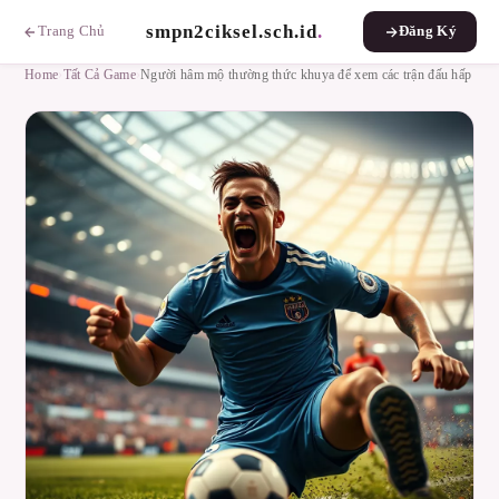
smpn2ciksel.sch.id
.
Trang Chủ
Đăng Ký
Home
›
Tất Cả Game
›
Người hâm mộ thường thức khuya để xem các trận đấu hấp