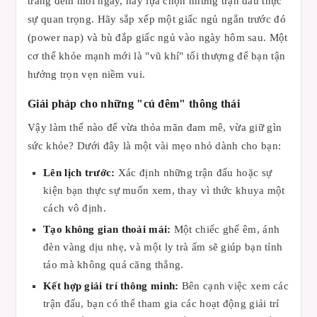
trắng đêm mỗi ngày, hãy lựa chọn những trận đấu thực
sự quan trọng. Hãy sắp xếp một giấc ngủ ngắn trước đó
(power nap) và bù đắp giấc ngủ vào ngày hôm sau. Một
cơ thể khỏe mạnh mới là "vũ khí" tối thượng để bạn tận
hưởng trọn vẹn niềm vui.
Giải pháp cho những "cú đêm" thông thái
Vậy làm thế nào để vừa thỏa mãn đam mê, vừa giữ gìn
sức khỏe? Dưới đây là một vài mẹo nhỏ dành cho bạn:
Lên lịch trước:
Xác định những trận đấu hoặc sự
kiện bạn thực sự muốn xem, thay vì thức khuya một
cách vô định.
Tạo không gian thoải mái:
Một chiếc ghế êm, ánh
đèn vàng dịu nhẹ, và một ly trà ấm sẽ giúp bạn tỉnh
táo mà không quá căng thẳng.
Kết hợp giải trí thông minh:
Bên cạnh việc xem các
trận đấu, bạn có thể tham gia các hoạt động giải trí