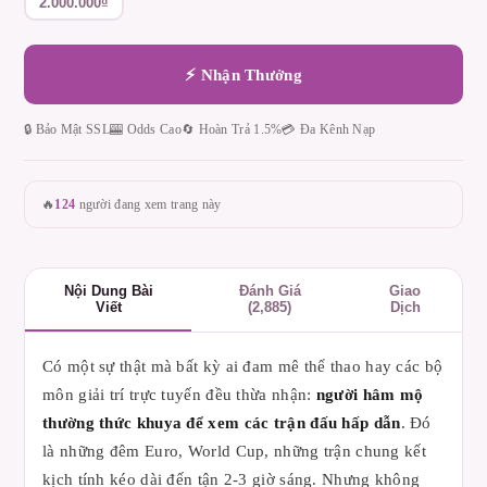
2.000.000₫
⚡ Nhận Thưởng
🔒 Bảo Mật SSL
🎰 Odds Cao
🔄 Hoàn Trả 1.5%
💳 Đa Kênh Nạp
🔥
124
người đang xem trang này
Nội Dung Bài
Đánh Giá
Giao
Viết
(2,885)
Dịch
Có một sự thật mà bất kỳ ai đam mê thể thao hay các bộ
môn giải trí trực tuyến đều thừa nhận:
người hâm mộ
thường thức khuya để xem các trận đấu hấp dẫn
. Đó
là những đêm Euro, World Cup, những trận chung kết
kịch tính kéo dài đến tận 2-3 giờ sáng. Nhưng không