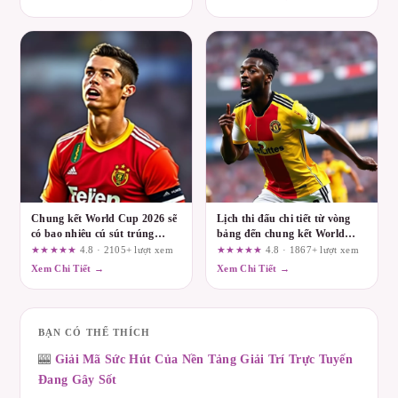
Chung kết World Cup 2026 sẽ
Lịch thi đấu chi tiết từ vòng
có bao nhiêu cú sút trúng
bảng đến chung kết World
đích? xx88.xyz dự đoán
Cup 2026
★★★★★
4.8 · 2105+ lượt xem
★★★★★
4.8 · 1867+ lượt xem
Xem Chi Tiết →
Xem Chi Tiết →
BẠN CÓ THỂ THÍCH
🎰
Giải Mã Sức Hút Của Nền Tảng Giải Trí Trực Tuyến
Đang Gây Sốt