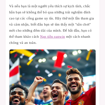
Và nếu bạn là một người yêu thích sự kịch tính, chắc
hẳn bạn sẽ không thể bỏ qua những trải nghiệm đỉnh
cao tại các cổng game uy tín. Hãy thử một lần tham gia
và cảm nhận, biết đâu bạn sẽ tìm thấy một "sân chơi"
mới cho những đêm dài của mình. Để bắt đầu, bạn có
thể tham khảo cách
Nạp tiền sunwin
một cách nhanh
chóng và an toàn.