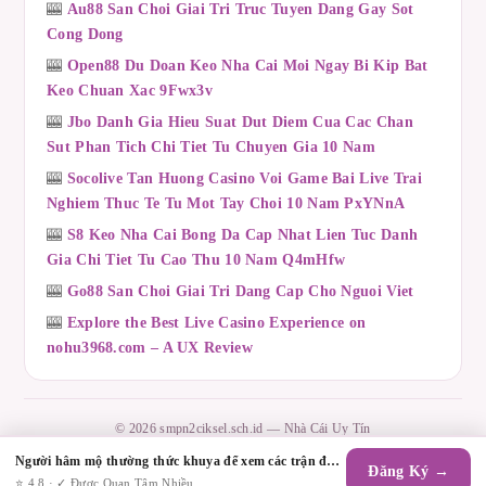
🎰
Au88 San Choi Giai Tri Truc Tuyen Dang Gay Sot
Cong Dong
🎰
Open88 Du Doan Keo Nha Cai Moi Ngay Bi Kip Bat
Keo Chuan Xac 9Fwx3v
🎰
Jbo Danh Gia Hieu Suat Dut Diem Cua Cac Chan
Sut Phan Tich Chi Tiet Tu Chuyen Gia 10 Nam
🎰
Socolive Tan Huong Casino Voi Game Bai Live Trai
Nghiem Thuc Te Tu Mot Tay Choi 10 Nam PxYNnA
🎰
S8 Keo Nha Cai Bong Da Cap Nhat Lien Tuc Danh
Gia Chi Tiet Tu Cao Thu 10 Nam Q4mHfw
🎰
Go88 San Choi Giai Tri Dang Cap Cho Nguoi Viet
🎰
Explore the Best Live Casino Experience on
nohu3968.com – A UX Review
© 2026 smpn2ciksel.sch.id — Nhà Cái Uy Tín
Contact
·
Chính Sách Giao Dịch
·
Chính Sách Hoàn Trả
·
Chính Sách Bảo Mật
Người hâm mộ thường thức khuya để xem các trận đấu hấp dẫn: Liệu có đáng đánh đổi giấc ngủ?
Đăng Ký →
·
Điều Khoản Dịch Vụ
·
Tra Cứu Vé
·
Tất Cả Game
·
Sitemap
⭐ 4.8 · ✓ Được Quan Tâm Nhiều