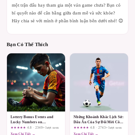
một trận đấu hay tham gia một ván game chưa? Bạn có
bí quyết nào để cân bằng giữa đam mê và sức khỏe?
Hãy chia sẻ với mình ở phần bình luận bên dưới nhé! 😊
Bạn Có Thể Thích
Lottery Bonus Events and
Những Khoảnh Khắc Lịch Sử:
Lucky Numbers on
Dấu Ấn Của Sự Đổi Mới Công
go88i.co.com: A Value
Nghệ
★★★★★
4.8 · 2349+ lượt xem
★★★★★
4.8 · 2743+ lượt xem
Hunter's Breakdown
Xem Chi Tiết →
Xem Chi Tiết →