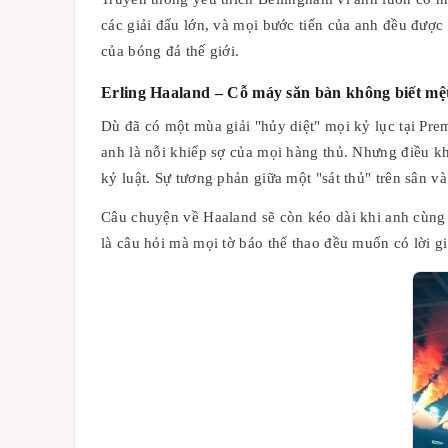
các giải đấu lớn, và mọi bước tiến của anh đều được
của bóng đá thế giới.
Erling Haaland – Cỗ máy săn bàn không biết mệ
Dù đã có một mùa giải "hủy diệt" mọi kỷ lục tại Pre
anh là nỗi khiếp sợ của mọi hàng thủ. Nhưng điều khi
kỷ luật. Sự tương phản giữa một "sát thủ" trên sân và
Câu chuyện về Haaland sẽ còn kéo dài khi anh cùng 
là câu hỏi mà mọi tờ báo thể thao đều muốn có lời gi