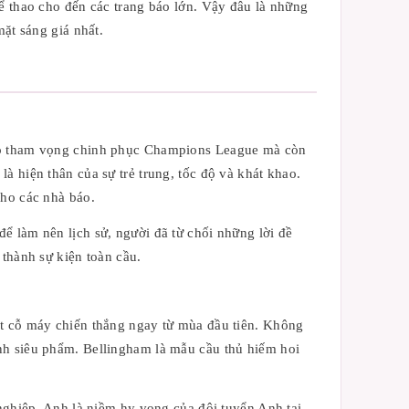
hể thao cho đến các trang báo lớn. Vậy đâu là những
mặt sáng giá nhất.
theo tham vọng chinh phục Champions League mà còn
à hiện thân của sự trẻ trung, tốc độ và khát khao.
cho các nhà báo.
ể làm nên lịch sử, người đã từ chối những lời đề
 thành sự kiện toàn cầu.
ột cỗ máy chiến thắng ngay từ mùa đầu tiên. Không
nh siêu phẩm. Bellingham là mẫu cầu thủ hiếm hoi
 nghiệp. Anh là niềm hy vọng của đội tuyển Anh tại