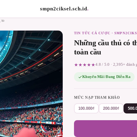
smpn2ciksel.sch.id
.
 to
TIN TỨC CÁ CƯỢC · SMPN2CIKS
Những cầu thủ có t
toàn cầu
★★★★★
4.8 / 5.0 · 2,395+ đánh
Khuyến Mãi Đang Diễn Ra
MỨC NẠP THAM KHẢO
100.000₫
200.000₫
500.