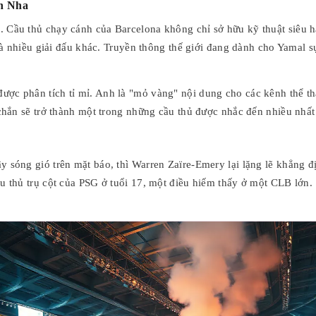
n Nha
 Cầu thủ chạy cánh của Barcelona không chỉ sở hữu kỹ thuật siêu 
 và nhiều giải đấu khác. Truyền thông thế giới đang dành cho Yamal s
ợc phân tích tỉ mỉ. Anh là "mỏ vàng" nội dung cho các kênh thể t
chắn sẽ trở thành một trong những cầu thủ được nhắc đến nhiều nhất 
sóng gió trên mặt báo, thì Warren Zaïre-Emery lại lặng lẽ khẳng địn
u thủ trụ cột của PSG ở tuổi 17, một điều hiếm thấy ở một CLB lớn.