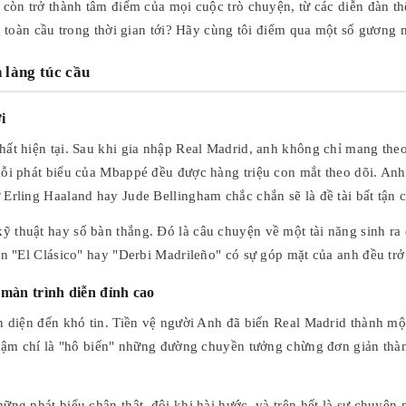
 còn trở thành tâm điểm của mọi cuộc trò chuyện, từ các diễn đàn t
g toàn cầu trong thời gian tới? Hãy cùng tôi điểm qua một số gương 
 làng túc cầu
i
nhất hiện tại. Sau khi gia nhập Real Madrid, anh không chỉ mang 
ỗi phát biểu của Mbappé đều được hàng triệu con mắt theo dõi. Anh l
Erling Haaland hay Jude Bellingham chắc chắn sẽ là đề tài bất tận 
thuật hay số bàn thắng. Đó là câu chuyện về một tài năng sinh ra đ
ận "El Clásico" hay "Derbi Madrileño" có sự góp mặt của anh đều trở
màn trình diễn đỉnh cao
àn diện đến khó tin. Tiền vệ người Anh đã biến Real Madrid thành m
 thậm chí là "hô biến" những đường chuyền tưởng chừng đơn giản thà
ững phát biểu chân thật, đôi khi hài hước, và trên hết là sự chuyên