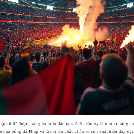
ọc thô" được mài giũa từ lò đào tạo. Zaïre-Emery là minh chứng cho
ai của bóng đá Pháp và là cái tên chắc chắn sẽ còn xuất hiện dày đặc