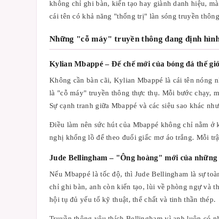
không chỉ ghi bàn, kiến tạo hay giành danh hiệu, mà
cái tên có khả năng "thống trị" làn sóng truyền thôn
Những "cỗ máy" truyền thông đang định hình
Kylian Mbappé – Đế chế mới của bóng đá thế giớ
Không cần bàn cãi, Kylian Mbappé là cái tên nóng 
là "cỗ máy" truyền thông thực thụ. Mỗi bước chạy, m
Sự cạnh tranh giữa Mbappé và các siêu sao khác như 
Điều làm nên sức hút của Mbappé không chỉ nằm ở kỹ 
nghị khổng lồ để theo đuổi giấc mơ áo trắng. Mỗi tr
Jude Bellingham – "Ông hoàng" mới của những 
Nếu Mbappé là tốc độ, thì Jude Bellingham là sự to
chỉ ghi bàn, anh còn kiến tạo, lùi về phòng ngự và
hội tụ đủ yếu tố kỹ thuật, thể chất và tinh thần thép.
Truyền thông yêu thích Bellingham vì anh luôn có nh