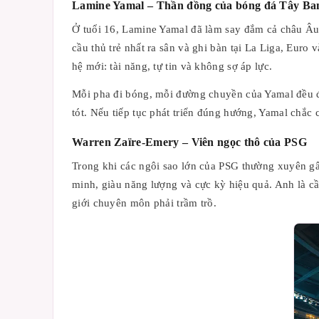
Lamine Yamal – Thần đồng của bóng đá Tây Ba
Ở tuổi 16, Lamine Yamal đã làm say đắm cả châu Âu.
cầu thủ trẻ nhất ra sân và ghi bàn tại La Liga, Euro
hệ mới: tài năng, tự tin và không sợ áp lực.
Mỗi pha đi bóng, mỗi đường chuyền của Yamal đều đư
tót. Nếu tiếp tục phát triển đúng hướng, Yamal chắc 
Warren Zaïre-Emery – Viên ngọc thô của PSG
Trong khi các ngôi sao lớn của PSG thường xuyên gây 
minh, giàu năng lượng và cực kỳ hiệu quả. Anh là cầ
giới chuyên môn phải trầm trồ.