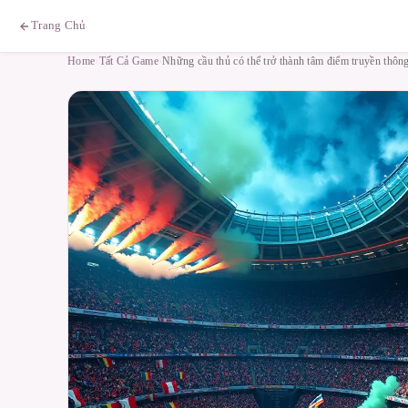
Trang Chủ
Home
›
Tất Cả Game
›
Những cầu thủ có thể trở thành tâm điểm truyền thông