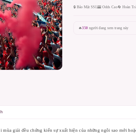
🔒 Bảo Mật SSL
🎰 Odds Cao
🔄 Hoàn Tr
🔥
350
người đang xem trang này
ch
 mùa giải đều chứng kiến sự xuất hiện của những ngôi sao mới hoặc