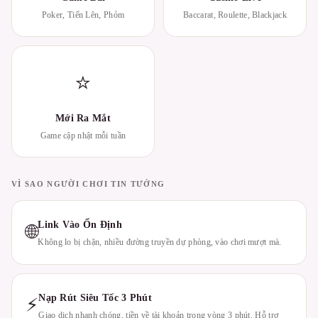
Poker, Tiến Lên, Phỏm
Baccarat, Roulette, Blackjack
⭐
Mới Ra Mắt
Game cập nhật mỗi tuần
VÌ SAO NGƯỜI CHƠI TIN TƯỞNG
Link Vào Ổn Định
🌐
Không lo bị chặn, nhiều đường truyền dự phòng, vào chơi mượt mà.
Nạp Rút Siêu Tốc 3 Phút
⚡
Giao dịch nhanh chóng, tiền về tài khoản trong vòng 3 phút. Hỗ trợ