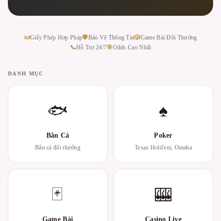
📜
Giấy Phép Hợp Pháp
🛡
Bảo Vệ Thông Tin
🎲
Game Bài Đổi Thưởng
📞
Hỗ Trợ 24/7
🎯
Odds Cao Nhất
DANH MỤC
🐟
♠
Bắn Cá
Poker
Bắn cá đổi thưởng
Texas Hold'em, Omaha
🃏
🎰
Game Bài
Casino Live