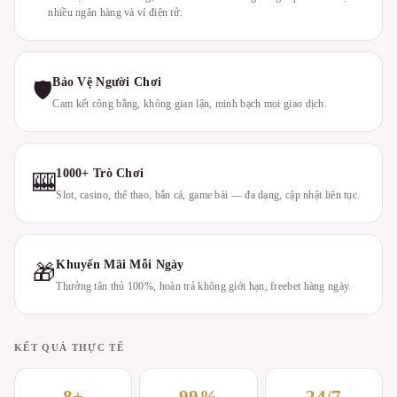
nhiều ngân hàng và ví điện tử.
Bảo Vệ Người Chơi
🛡
Cam kết công bằng, không gian lận, minh bạch mọi giao dịch.
1000+ Trò Chơi
🎰
Slot, casino, thể thao, bắn cá, game bài — đa dạng, cập nhật liên tục.
Khuyến Mãi Mỗi Ngày
🎁
Thưởng tân thủ 100%, hoàn trả không giới hạn, freebet hàng ngày.
KẾT QUẢ THỰC TẾ
8+
99%
24/7