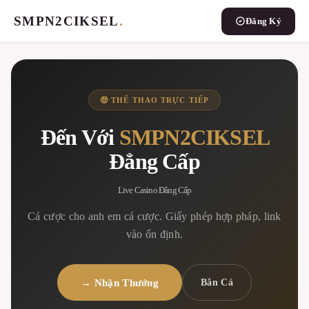
SMPN2CIKSEL
.
Đăng Ký
🤑 THỂ THAO TRỰC TIẾP
Đến Với
SMPN2CIKSEL
Đẳng Cấp
Live Casino Đẳng Cấp
Cá cược cho anh em cá cược. Giấy phép hợp pháp, link
vào ổn định.
→ Nhận Thưởng
Bắn Cá