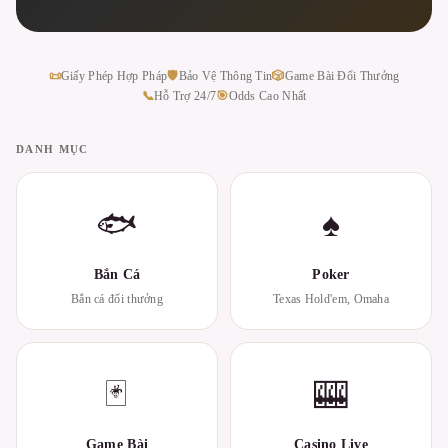
📜
Giấy Phép Hợp Pháp
🛡
Bảo Vệ Thông Tin
🎲
Game Bài Đổi Thưởng
📞
Hỗ Trợ 24/7
🎯
Odds Cao Nhất
DANH MỤC
🐟
♠
Bắn Cá
Poker
Bắn cá đổi thưởng
Texas Hold'em, Omaha
🃏
🎰
Game Bài
Casino Live