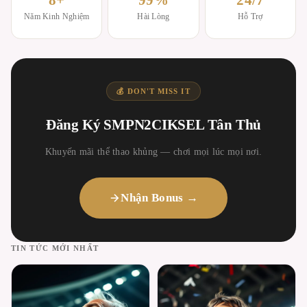
Năm Kinh Nghiệm
Hài Lòng
Hỗ Trợ
💰 DON'T MISS IT
Đăng Ký SMPN2CIKSEL Tân Thủ
Khuyến mãi thể thao khủng — chơi mọi lúc mọi nơi.
Nhận Bonus →
TIN TỨC MỚI NHẤT