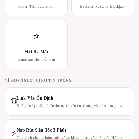
Poker, Tiến Lên, Phỏm
Baccarat, Roulette, Blackjack
⭐
Mới Ra Mắt
Game cập nhật mỗi tuần
VÌ SAO NGƯỜI CHƠI TIN TƯỞNG
Link Vào Ổn Định
🌐
Không lo bị chặn, nhiều đường truyền dự phòng, vào chơi mượt mà.
Nạp Rút Siêu Tốc 3 Phút
⚡
Giao dịch nhanh chóng, tiền về tài khoản trong vòng 3 phút. Hỗ trợ