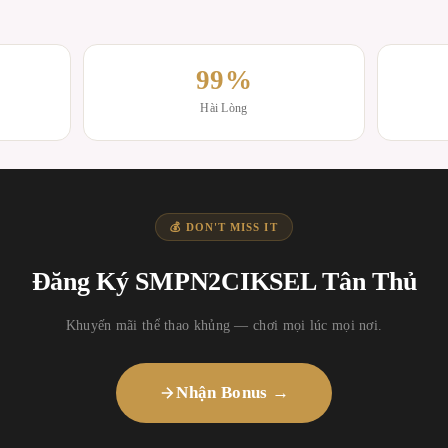
99%
Hài Lòng
💰 DON'T MISS IT
Đăng Ký SMPN2CIKSEL Tân Thủ
Khuyến mãi thể thao khủng — chơi mọi lúc mọi nơi.
Nhận Bonus →