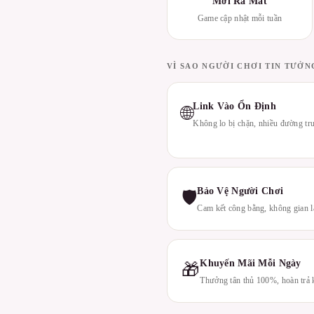
Mới Ra Mắt
Game cập nhật mỗi tuần
VÌ SAO NGƯỜI CHƠI TIN TƯỞN
Link Vào Ổn Định
🌐
Không lo bị chặn, nhiều đường tr
Bảo Vệ Người Chơi
🛡
Cam kết công bằng, không gian l
Khuyến Mãi Mỗi Ngày
🎁
Thưởng tân thủ 100%, hoàn trả k