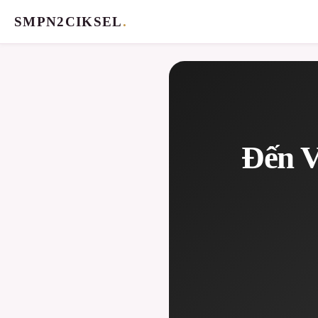
SMPN2CIKSEL
.
Đến 