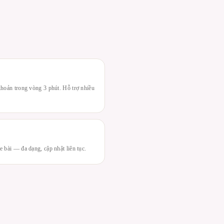
khoản trong vòng 3 phút. Hỗ trợ nhiều
me bài — đa dạng, cập nhật liên tục.