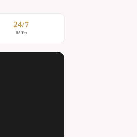
24/7
Hỗ Trợ