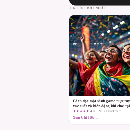
TIN TỨC MỚI NHẤT
Cách đọc một sảnh game trực tuyế
xác suất và biến động khi chơi tạ
bet888.host
★★★★★
4.8 · 2187+ lượt xem
Xem Chi Tiết →