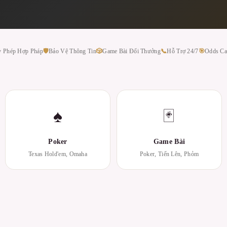
y Phép Hợp Pháp
🛡
Bảo Vệ Thông Tin
🎲
Game Bài Đổi Thưởng
📞
Hỗ Trợ 24/7
🎯
Odds Ca
♠
🃏
Poker
Game Bài
Texas Hold'em, Omaha
Poker, Tiến Lên, Phỏm