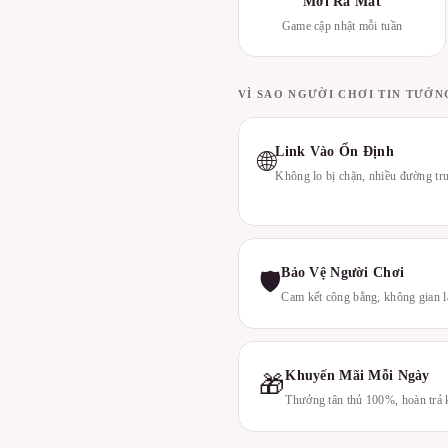
Mới Ra Mắt
Game cập nhật mỗi tuần
VÌ SAO NGƯỜI CHƠI TIN TƯỞN
Link Vào Ổn Định
🌐
Không lo bị chặn, nhiều đường tr
Bảo Vệ Người Chơi
🛡
Cam kết công bằng, không gian l
Khuyến Mãi Mỗi Ngày
🎁
Thưởng tân thủ 100%, hoàn trả k