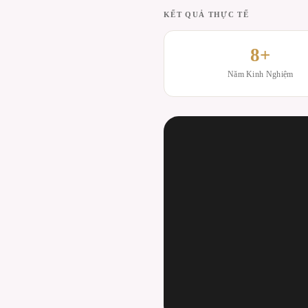
KẾT QUẢ THỰC TẾ
8+
Năm Kinh Nghiệm