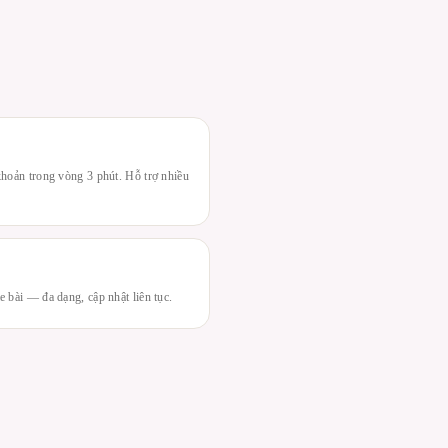
khoản trong vòng 3 phút. Hỗ trợ nhiều
me bài — đa dạng, cập nhật liên tục.