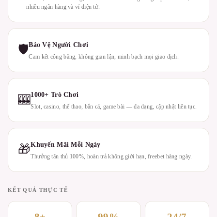
nhiều ngân hàng và ví điện tử.
Bảo Vệ Người Chơi
🛡
Cam kết công bằng, không gian lận, minh bạch mọi giao dịch.
1000+ Trò Chơi
🎰
Slot, casino, thể thao, bắn cá, game bài — đa dạng, cập nhật liên tục.
Khuyến Mãi Mỗi Ngày
🎁
Thưởng tân thủ 100%, hoàn trả không giới hạn, freebet hàng ngày.
KẾT QUẢ THỰC TẾ
8+
99%
24/7