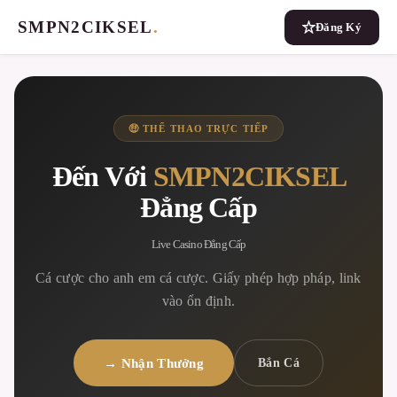
SMPN2CIKSEL
.
Đăng Ký
🤑 THỂ THAO TRỰC TIẾP
Đến Với
SMPN2CIKSEL
Đẳng Cấp
Live Casino Đẳng Cấp
Cá cược cho anh em cá cược. Giấy phép hợp pháp, link
vào ổn định.
→ Nhận Thưởng
Bắn Cá