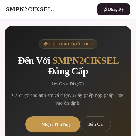
SMPN2CIKSEL
.
Đăng Ký
🤑 THỂ THAO TRỰC TIẾP
Đến Với
SMPN2CIKSEL
Đẳng Cấp
Live Casino Đẳng Cấp
Cá cược cho anh em cá cược. Giấy phép hợp pháp, link
vào ổn định.
→ Nhận Thưởng
Bắn Cá