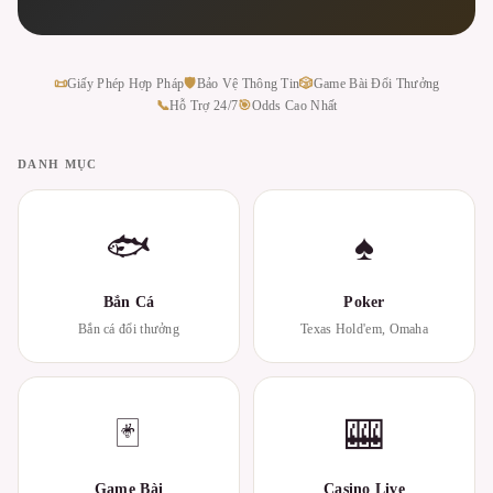
📜
Giấy Phép Hợp Pháp
🛡
Bảo Vệ Thông Tin
🎲
Game Bài Đổi Thưởng
📞
Hỗ Trợ 24/7
🎯
Odds Cao Nhất
DANH MỤC
🐟
♠
Bắn Cá
Poker
Bắn cá đổi thưởng
Texas Hold'em, Omaha
🃏
🎰
Game Bài
Casino Live