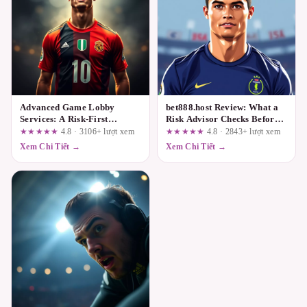
Advanced Game Lobby
bet888.host Review: What a
Services: A Risk-First
Risk Advisor Checks Before
Evaluation Framework for
You Register, Play, or Deposit
★★★★★
4.8 · 3106+ lượt xem
★★★★★
4.8 · 2843+ lượt xem
8kbet
Xem Chi Tiết →
Xem Chi Tiết →