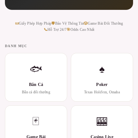
📜
Giấy Phép Hợp Pháp
🛡
Bảo Vệ Thông Tin
🎲
Game Bài Đổi Thưởng
📞
Hỗ Trợ 24/7
🎯
Odds Cao Nhất
DANH MỤC
🐟
♠
Bắn Cá
Poker
Bắn cá đổi thưởng
Texas Hold'em, Omaha
🃏
🎰
Game Bài
Casino Live