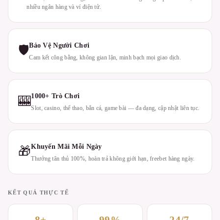
nhiều ngân hàng và ví điện tử.
Bảo Vệ Người Chơi
🛡
Cam kết công bằng, không gian lận, minh bạch mọi giao dịch.
1000+ Trò Chơi
🎰
Slot, casino, thể thao, bắn cá, game bài — đa dạng, cập nhật liên tục.
Khuyến Mãi Mỗi Ngày
🎁
Thưởng tân thủ 100%, hoàn trả không giới hạn, freebet hàng ngày.
KẾT QUẢ THỰC TẾ
8+
99%
24/7