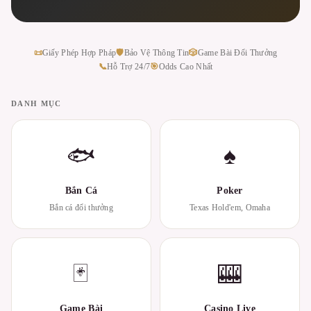
📜
Giấy Phép Hợp Pháp
🛡
Bảo Vệ Thông Tin
🎲
Game Bài Đổi Thưởng
📞
Hỗ Trợ 24/7
🎯
Odds Cao Nhất
DANH MỤC
🐟
♠
Bắn Cá
Poker
Bắn cá đổi thưởng
Texas Hold'em, Omaha
🃏
🎰
Game Bài
Casino Live