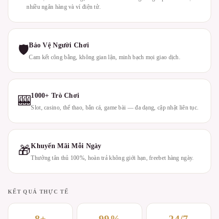
nhiều ngân hàng và ví điện tử.
Bảo Vệ Người Chơi
🛡
Cam kết công bằng, không gian lận, minh bạch mọi giao dịch.
1000+ Trò Chơi
🎰
Slot, casino, thể thao, bắn cá, game bài — đa dạng, cập nhật liên tục.
Khuyến Mãi Mỗi Ngày
🎁
Thưởng tân thủ 100%, hoàn trả không giới hạn, freebet hàng ngày.
KẾT QUẢ THỰC TẾ
8+
99%
24/7