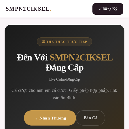
SMPN2CIKSEL
.
Đăng Ký
🤑 THỂ THAO TRỰC TIẾP
Đến Với
SMPN2CIKSEL
Đẳng Cấp
Live Casino Đẳng Cấp
Cá cược cho anh em cá cược. Giấy phép hợp pháp, link
vào ổn định.
→ Nhận Thưởng
Bắn Cá