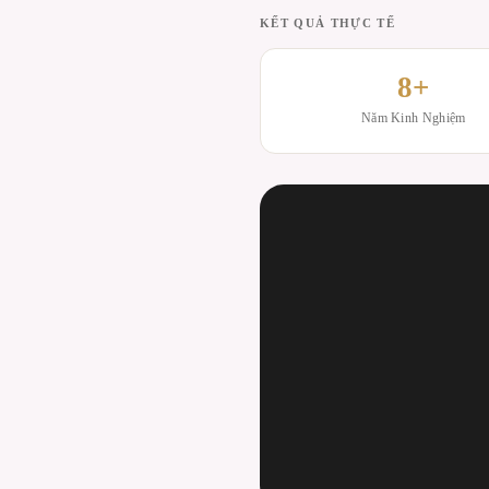
KẾT QUẢ THỰC TẾ
8+
Năm Kinh Nghiệm