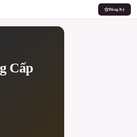
Đăng Ký
g Cấp