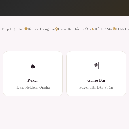
y Phép Hợp Pháp
🛡
Bảo Vệ Thông Tin
🎲
Game Bài Đổi Thưởng
📞
Hỗ Trợ 24/7
🎯
Odds Ca
♠
🃏
Poker
Game Bài
Texas Hold'em, Omaha
Poker, Tiến Lên, Phỏm