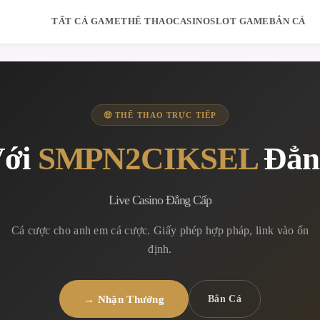
TẤT CẢ GAME
THỂ THAO
CASINO
SLOT GAME
BẮN CÁ
🤑 THỂ THAO TRỰC TIẾP
Với
SMPN2CIKSEL
Đẳn
Live Casino Đẳng Cấp
Cá cược cho anh em cá cược. Giấy phép hợp pháp, link vào ổn
định.
→ Nhận Thưởng
Bắn Cá