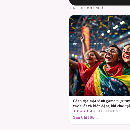
TIN TỨC MỚI NHẤT
Cách đọc một sảnh game trực tuyế
xác suất và biến động khi chơi tạ
bet888.host
★★★★★
4.8 · 3088+ lượt xem
Xem Chi Tiết →