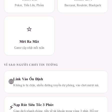
Poker, Tiến Lên, Phỏm
Baccarat, Roulette, Blackjack
⭐
Mới Ra Mắt
Game cập nhật mỗi tuần
VÌ SAO NGƯỜI CHƠI TIN TƯỞNG
Link Vào Ổn Định
🌐
Không lo bị chặn, nhiều đường truyền dự phòng, vào chơi mượt mà.
Nạp Rút Siêu Tốc 3 Phút
⚡
Giao dịch nhanh chóng, tiền về tài khoản trong vòng 3 phút. Hỗ trợ