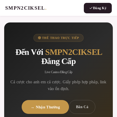
SMPN2CIKSEL
.
Đăng Ký
🤑 THỂ THAO TRỰC TIẾP
Đến Với
SMPN2CIKSEL
Đẳng Cấp
Live Casino Đẳng Cấp
Cá cược cho anh em cá cược. Giấy phép hợp pháp, link
vào ổn định.
→ Nhận Thưởng
Bắn Cá