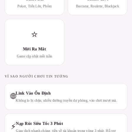
Poker, Tiến Lên, Phỏm
Baccarat, Roulette, Blackjack
⭐
Mới Ra Mắt
Game cập nhật mỗi tuần
VÌ SAO NGƯỜI CHƠI TIN TƯỞNG
Link Vào Ổn Định
🌐
Không lo bị chặn, nhiều đường truyền dự phòng, vào chơi mượt mà.
Nạp Rút Siêu Tốc 3 Phút
⚡
Giao dịch nhanh chóng, tiền về tài khoản trong vòng 3 phút. Hỗ trợ