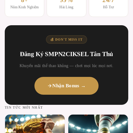
Năm Kinh Nghiệm
Hài Lòng
Hỗ Trợ
💰 DON'T MISS IT
Đăng Ký SMPN2CIKSEL Tân Thủ
Khuyến mãi thể thao khủng — chơi mọi lúc mọi nơi.
Nhận Bonus →
TIN TỨC MỚI NHẤT