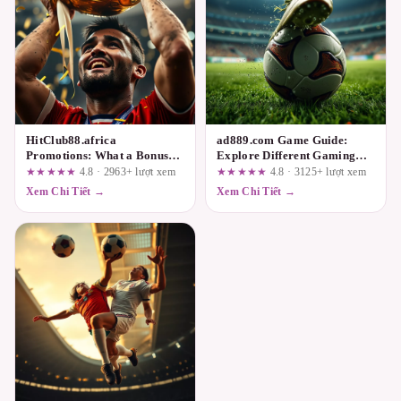
HitClub88.africa
ad889.com Game Guide:
Promotions: What a Bonus
Explore Different Gaming
Hunter Actually Checks
Experiences
★★★★★
4.8 · 2963+ lượt xem
★★★★★
4.8 · 3125+ lượt xem
Before Claiming
Xem Chi Tiết →
Xem Chi Tiết →