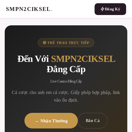
SMPN2CIKSEL
.
Đăng Ký
🤑 THỂ THAO TRỰC TIẾP
Đến Với
SMPN2CIKSEL
Đẳng Cấp
Live Casino Đẳng Cấp
Cá cược cho anh em cá cược. Giấy phép hợp pháp, link
vào ổn định.
→ Nhận Thưởng
Bắn Cá