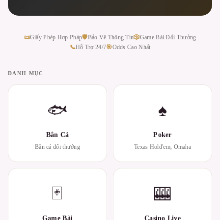
📜
Giấy Phép Hợp Pháp
🛡
Bảo Vệ Thông Tin
🎲
Game Bài Đổi Thưởng
📞
Hỗ Trợ 24/7
🎯
Odds Cao Nhất
DANH MỤC
🐟
♠
Bắn Cá
Poker
Bắn cá đổi thưởng
Texas Hold'em, Omaha
🃏
🎰
Game Bài
Casino Live