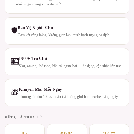
nhiều ngân hàng và ví điện tử.
Bảo Vệ Người Chơi
🛡
Cam kết công bằng, không gian lận, minh bạch mọi giao dịch.
1000+ Trò Chơi
🎰
Slot, casino, thể thao, bắn cá, game bài — đa dạng, cập nhật liên tục.
Khuyến Mãi Mỗi Ngày
🎁
Thưởng tân thủ 100%, hoàn trả không giới hạn, freebet hàng ngày.
KẾT QUẢ THỰC TẾ
8+
99%
24/7