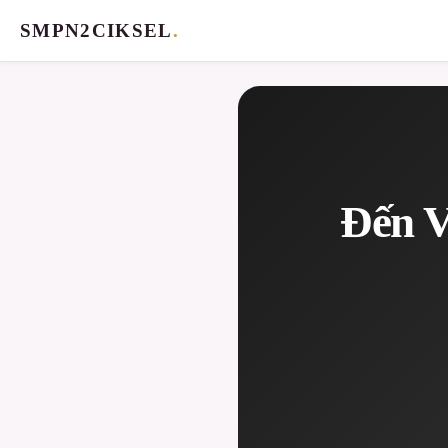
SMPN2CIKSEL
.
Đến 