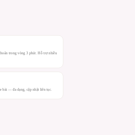
khoản trong vòng 3 phút. Hỗ trợ nhiều
me bài — đa dạng, cập nhật liên tục.