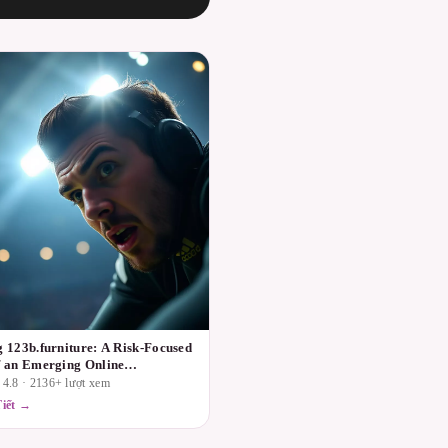
 123b.furniture: A Risk-Focused
f an Emerging Online
nment Platform
★
4.8 · 2136+ lượt xem
iết →