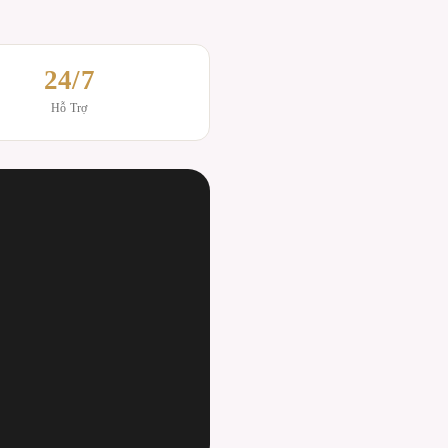
24/7
Hỗ Trợ