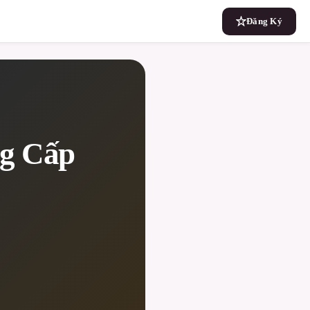
Đăng Ký
g Cấp