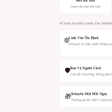
Mới Ra Mắt
Game cập nhật mỗi tuần
VÌ SAO NGƯỜI CHƠI TIN TƯỞN
Link Vào Ổn Định
🌐
Không lo bị chặn, nhiều đường tr
Bảo Vệ Người Chơi
🛡
Cam kết công bằng, không gian l
Khuyến Mãi Mỗi Ngày
🎁
Thưởng tân thủ 100%, hoàn trả k