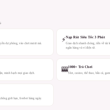
G
Nạp Rút Siêu Tốc 3 Phút
⚡
uyền dự phòng, vào chơi mượt mà.
Giao dịch nhanh chóng, tiền về tài 
ngân hàng và ví điện tử.
1000+ Trò Chơi
🎰
ận, minh bạch mọi giao dịch.
Slot, casino, thể thao, bắn cá, ga
hông giới hạn, freebet hàng ngày.