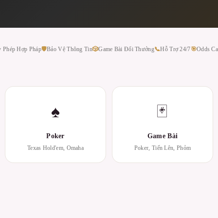
y Phép Hợp Pháp
🛡
Bảo Vệ Thông Tin
🎲
Game Bài Đổi Thưởng
📞
Hỗ Trợ 24/7
🎯
Odds Ca
♠
🃏
Poker
Game Bài
Texas Hold'em, Omaha
Poker, Tiến Lên, Phỏm