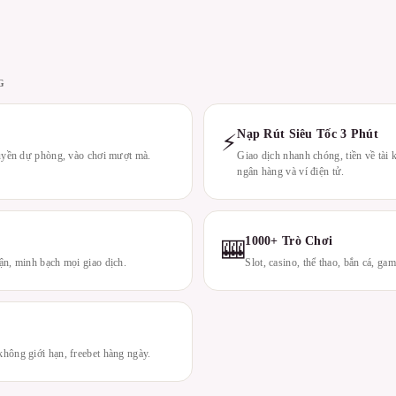
G
Nạp Rút Siêu Tốc 3 Phút
⚡
uyền dự phòng, vào chơi mượt mà.
Giao dịch nhanh chóng, tiền về tài 
ngân hàng và ví điện tử.
1000+ Trò Chơi
🎰
ận, minh bạch mọi giao dịch.
Slot, casino, thể thao, bắn cá, ga
hông giới hạn, freebet hàng ngày.