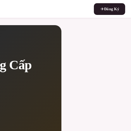
Đăng Ký
g Cấp