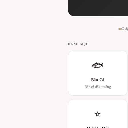
📜
Giấ
DANH MỤC
🐟
Bắn Cá
Bắn cá đổi thưởng
⭐