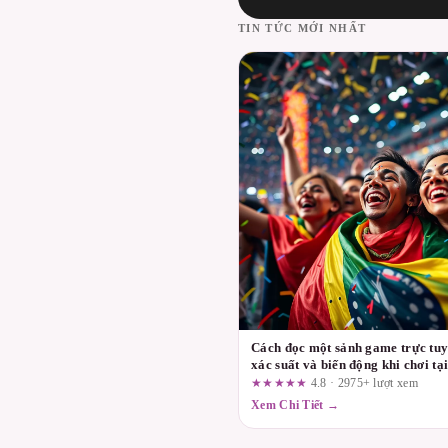
TIN TỨC MỚI NHẤT
Cách đọc một sảnh game trực tuyế
xác suất và biến động khi chơi tạ
bet888.host
★★★★★
4.8 · 2975+ lượt xem
Xem Chi Tiết →