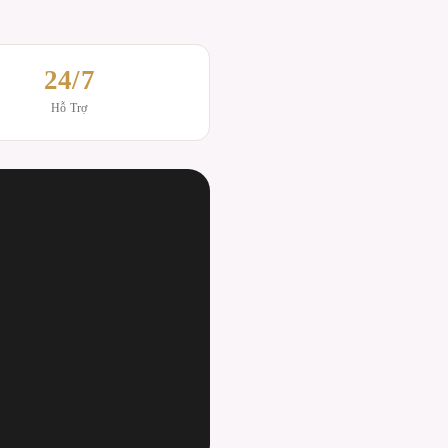
24/7
Hỗ Trợ