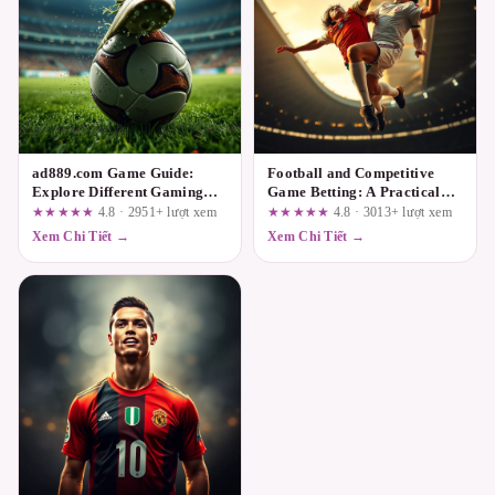
ad889.com Game Guide:
Football and Competitive
Explore Different Gaming
Game Betting: A Practical
Experiences
Guide from Account Setup to
★★★★★
4.8 · 2951+ lượt xem
★★★★★
4.8 · 3013+ lượt xem
Advanced Decision Making
Xem Chi Tiết →
Xem Chi Tiết →