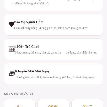
nhiều ngân hàng và ví điện tử.
Bảo Vệ Người Chơi
🛡
Cam kết công bằng, không gian lận, minh bạch mọi giao dịch.
1000+ Trò Chơi
🎰
Slot, casino, thể thao, bắn cá, game bài — đa dạng, cập nhật liên tục.
Khuyến Mãi Mỗi Ngày
🎁
Thưởng tân thủ 100%, hoàn trả không giới hạn, freebet hàng ngày.
KẾT QUẢ THỰC TẾ
8+
99%
24/7