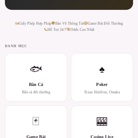
📜
Giấy Phép Hợp Pháp
🛡
Bảo Vệ Thông Tin
🎲
Game Bài Đổi Thưởng
📞
Hỗ Trợ 24/7
🎯
Odds Cao Nhất
DANH MỤC
🐟
♠
Bắn Cá
Poker
Bắn cá đổi thưởng
Texas Hold'em, Omaha
🃏
🎰
Game Bài
Casino Live