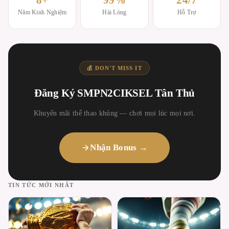
Năm Kinh Nghiệm
Hài Lòng
Hỗ Trợ
💰 DON'T MISS IT
Đăng Ký SMPN2CIKSEL Tân Thủ
Khuyến mãi thể thao khủng — chơi mọi lúc mọi nơi.
Nhận Bonus →
TIN TỨC MỚI NHẤT