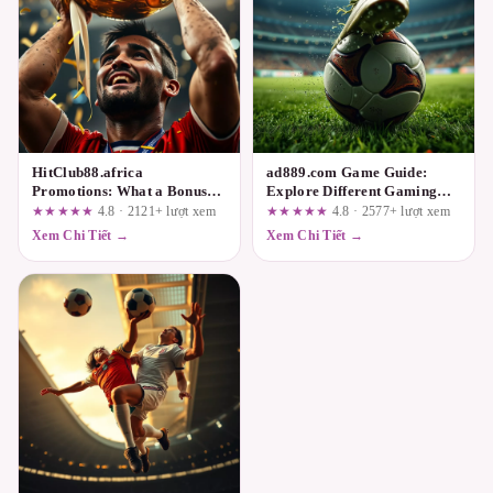
HitClub88.africa
ad889.com Game Guide:
Promotions: What a Bonus
Explore Different Gaming
Hunter Actually Checks
Experiences
★★★★★
4.8 · 2121+ lượt xem
★★★★★
4.8 · 2577+ lượt xem
Before Claiming
Xem Chi Tiết →
Xem Chi Tiết →