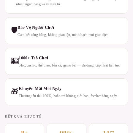
nhiều ngân hàng và ví điện tử.
Bảo Vệ Người Chơi
🛡
Cam kết công bằng, không gian lận, minh bạch mọi giao dịch.
1000+ Trò Chơi
🎰
Slot, casino, thể thao, bắn cá, game bài — đa dạng, cập nhật liên tục.
Khuyến Mãi Mỗi Ngày
🎁
Thưởng tân thủ 100%, hoàn trả không giới hạn, freebet hàng ngày.
KẾT QUẢ THỰC TẾ
8+
99%
24/7