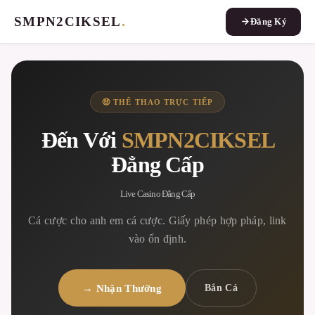
SMPN2CIKSEL
.
Đăng Ký
🤑 THỂ THAO TRỰC TIẾP
Đến Với
SMPN2CIKSEL
Đẳng Cấp
Live Casino Đẳng Cấp
Cá cược cho anh em cá cược. Giấy phép hợp pháp, link
vào ổn định.
→ Nhận Thưởng
Bắn Cá