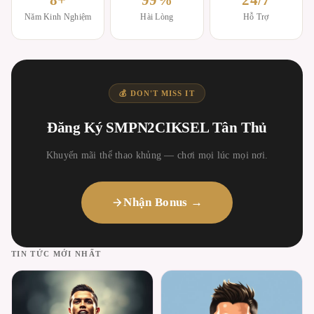
Năm Kinh Nghiệm
Hài Lòng
Hỗ Trợ
💰 DON'T MISS IT
Đăng Ký SMPN2CIKSEL Tân Thủ
Khuyến mãi thể thao khủng — chơi mọi lúc mọi nơi.
Nhận Bonus →
TIN TỨC MỚI NHẤT