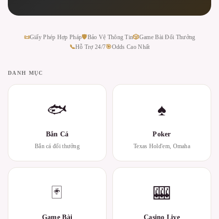
📜
Giấy Phép Hợp Pháp
🛡
Bảo Vệ Thông Tin
🎲
Game Bài Đổi Thưởng
📞
Hỗ Trợ 24/7
🎯
Odds Cao Nhất
DANH MỤC
🐟
♠
Bắn Cá
Poker
Bắn cá đổi thưởng
Texas Hold'em, Omaha
🃏
🎰
Game Bài
Casino Live