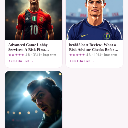
Advanced Game Lobby
bet888.host Review: What a
Services: A Risk-First
Risk Advisor Checks Before
Evaluation Framework for
You Register, Play, or Deposit
★★★★★
4.8 · 3341+ lượt xem
★★★★★
4.8 · 1914+ lượt xem
8kbet
Xem Chi Tiết →
Xem Chi Tiết →