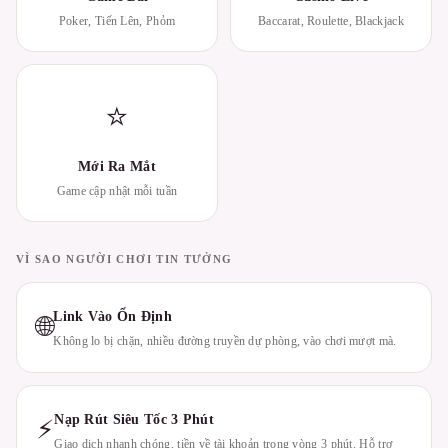
Poker, Tiến Lên, Phỏm
Baccarat, Roulette, Blackjack
⭐
Mới Ra Mắt
Game cập nhật mỗi tuần
VÌ SAO NGƯỜI CHƠI TIN TƯỞNG
Link Vào Ổn Định
🌐
Không lo bị chặn, nhiều đường truyền dự phòng, vào chơi mượt mà.
Nạp Rút Siêu Tốc 3 Phút
⚡
Giao dịch nhanh chóng, tiền về tài khoản trong vòng 3 phút. Hỗ trợ