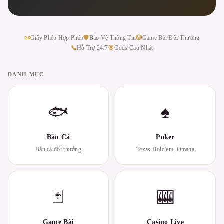
📜
Giấy Phép Hợp Pháp
🛡
Bảo Vệ Thông Tin
🎲
Game Bài Đổi Thưởng
📞
Hỗ Trợ 24/7
🎯
Odds Cao Nhất
DANH MỤC
🐟
♠
Bắn Cá
Poker
Bắn cá đổi thưởng
Texas Hold'em, Omaha
🃏
🎰
Game Bài
Casino Live