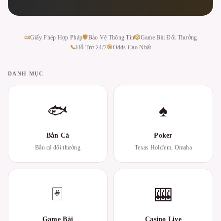
📜
Giấy Phép Hợp Pháp
🛡
Bảo Vệ Thông Tin
🎲
Game Bài Đổi Thưởng
📞
Hỗ Trợ 24/7
🎯
Odds Cao Nhất
DANH MỤC
🐟
♠
Bắn Cá
Poker
Bắn cá đổi thưởng
Texas Hold'em, Omaha
🃏
🎰
Game Bài
Casino Live