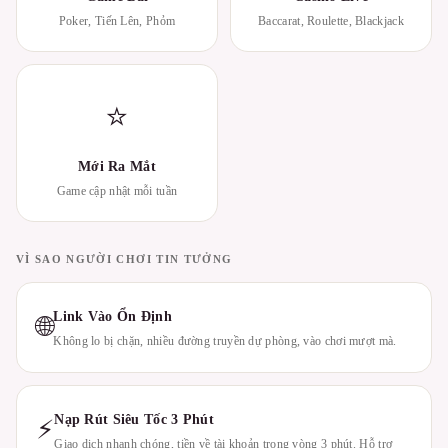
Poker, Tiến Lên, Phỏm
Baccarat, Roulette, Blackjack
⭐
Mới Ra Mắt
Game cập nhật mỗi tuần
VÌ SAO NGƯỜI CHƠI TIN TƯỞNG
Link Vào Ổn Định
🌐
Không lo bị chặn, nhiều đường truyền dự phòng, vào chơi mượt mà.
Nạp Rút Siêu Tốc 3 Phút
⚡
Giao dịch nhanh chóng, tiền về tài khoản trong vòng 3 phút. Hỗ trợ