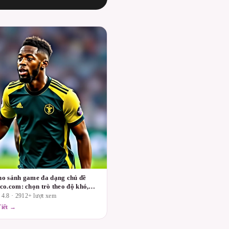
ho sảnh game đa dạng chủ đề
co.com: chọn trò theo độ khó,
 và mức rủi ro
★
4.8 · 2912+ lượt xem
iết →