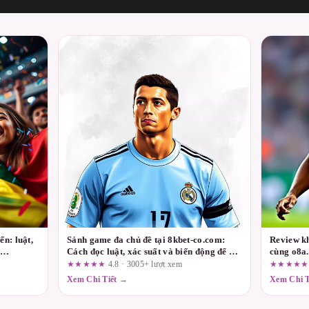
n: luật,
Sảnh game đa chủ đề tại 8kbet-co.com:
Review k
i
Cách đọc luật, xác suất và biến động để đặt
cùng o8a.
cược thông minh
nhịp chơi
★★★★★
4.8 · 3005+ lượt xem
★★★★
Xem Chi Tiết →
Xem Chi T