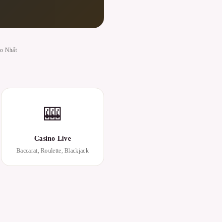
o Nhất
🎰
Casino Live
Baccarat, Roulette, Blackjack