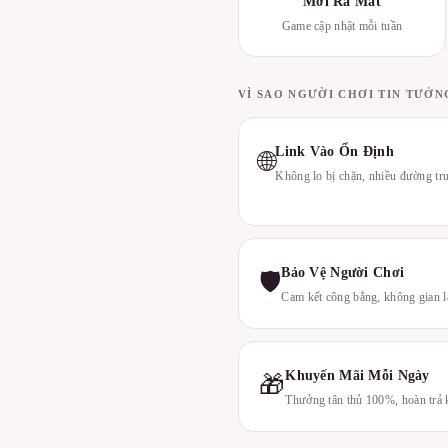
Mới Ra Mắt
Game cập nhật mỗi tuần
VÌ SAO NGƯỜI CHƠI TIN TƯỞN
Link Vào Ổn Định
🌐
Không lo bị chặn, nhiều đường tr
Bảo Vệ Người Chơi
🛡
Cam kết công bằng, không gian l
Khuyến Mãi Mỗi Ngày
🎁
Thưởng tân thủ 100%, hoàn trả k