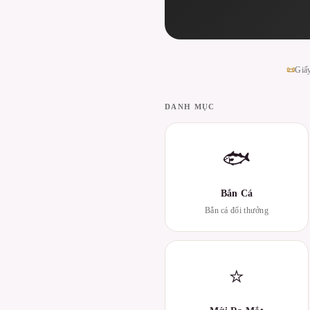
📜
Giấ
DANH MỤC
🐟
Bắn Cá
Bắn cá đổi thưởng
⭐