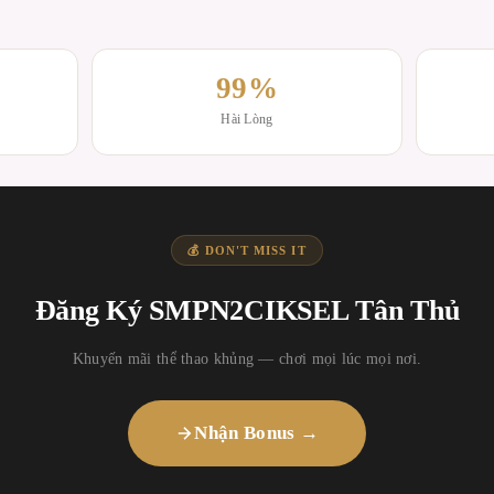
99%
Hài Lòng
💰 DON'T MISS IT
Đăng Ký SMPN2CIKSEL Tân Thủ
Khuyến mãi thể thao khủng — chơi mọi lúc mọi nơi.
Nhận Bonus →