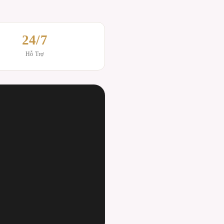
24/7
Hỗ Trợ