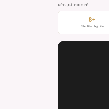
KẾT QUẢ THỰC TẾ
8+
Năm Kinh Nghiệm