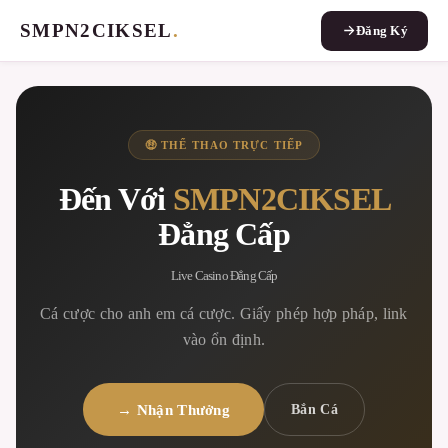
SMPN2CIKSEL
.
Đăng Ký
🤑 THỂ THAO TRỰC TIẾP
Đến Với
SMPN2CIKSEL
Đẳng Cấp
Live Casino Đẳng Cấp
Cá cược cho anh em cá cược. Giấy phép hợp pháp, link
vào ổn định.
→ Nhận Thưởng
Bắn Cá