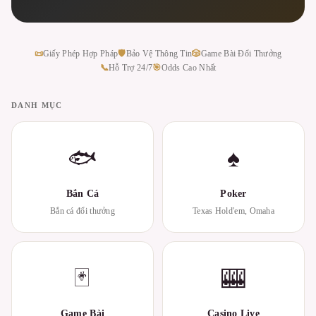
📜
Giấy Phép Hợp Pháp
🛡
Bảo Vệ Thông Tin
🎲
Game Bài Đổi Thưởng
📞
Hỗ Trợ 24/7
🎯
Odds Cao Nhất
DANH MỤC
🐟
♠
Bắn Cá
Poker
Bắn cá đổi thưởng
Texas Hold'em, Omaha
🃏
🎰
Game Bài
Casino Live