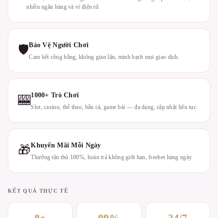
nhiều ngân hàng và ví điện tử.
Bảo Vệ Người Chơi
🛡
Cam kết công bằng, không gian lận, minh bạch mọi giao dịch.
1000+ Trò Chơi
🎰
Slot, casino, thể thao, bắn cá, game bài — đa dạng, cập nhật liên tục.
Khuyến Mãi Mỗi Ngày
🎁
Thưởng tân thủ 100%, hoàn trả không giới hạn, freebet hàng ngày.
KẾT QUẢ THỰC TẾ
8+
99%
24/7