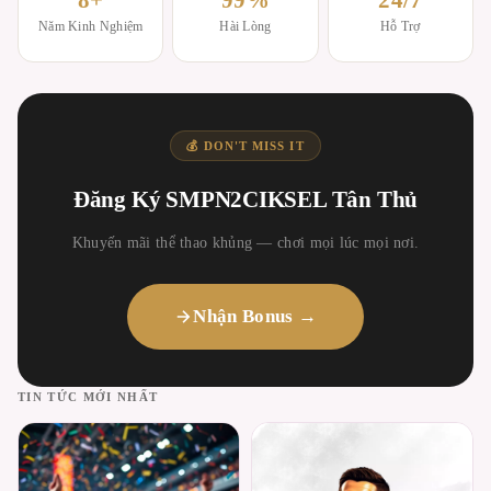
Năm Kinh Nghiệm
Hài Lòng
Hỗ Trợ
💰 DON'T MISS IT
Đăng Ký SMPN2CIKSEL Tân Thủ
Khuyến mãi thể thao khủng — chơi mọi lúc mọi nơi.
Nhận Bonus →
TIN TỨC MỚI NHẤT