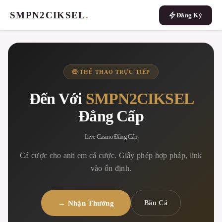
SMPN2CIKSEL
.
Đăng Ký
🤑 THỂ THAO TRỰC TIẾP
Đến Với
SMPN2CIKSEL
Đẳng Cấp
Live Casino Đẳng Cấp
Cá cược cho anh em cá cược. Giấy phép hợp pháp, link
vào ổn định.
→ Nhận Thưởng
Bắn Cá