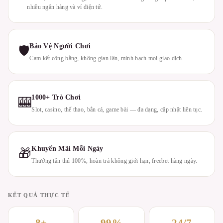
nhiều ngân hàng và ví điện tử.
Bảo Vệ Người Chơi
🛡
Cam kết công bằng, không gian lận, minh bạch mọi giao dịch.
1000+ Trò Chơi
🎰
Slot, casino, thể thao, bắn cá, game bài — đa dạng, cập nhật liên tục.
Khuyến Mãi Mỗi Ngày
🎁
Thưởng tân thủ 100%, hoàn trả không giới hạn, freebet hàng ngày.
KẾT QUẢ THỰC TẾ
8+
99%
24/7