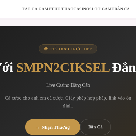
TẤT CẢ GAME
THỂ THAO
CASINO
SLOT GAME
BẮN CÁ
🤑 THỂ THAO TRỰC TIẾP
Với
SMPN2CIKSEL
Đẳn
Live Casino Đẳng Cấp
Cá cược cho anh em cá cược. Giấy phép hợp pháp, link vào ổn
định.
→ Nhận Thưởng
Bắn Cá