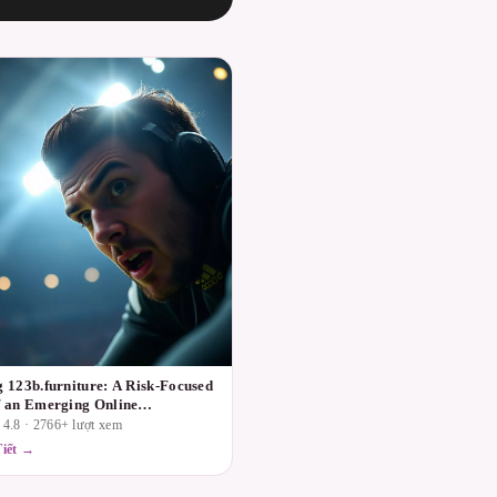
 123b.furniture: A Risk-Focused
f an Emerging Online
nment Platform
★
4.8 · 2766+ lượt xem
iết →