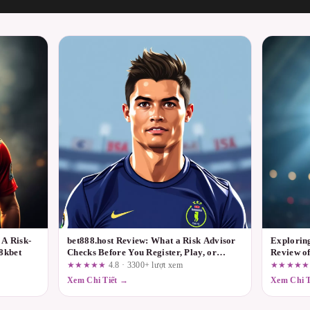
A Risk-
bet888.host Review: What a Risk Advisor
Exploring
8kbet
Checks Before You Register, Play, or
Review o
Deposit
Entertai
★★★★★
4.8 · 3300+ lượt xem
★★★★
Xem Chi Tiết →
Xem Chi T