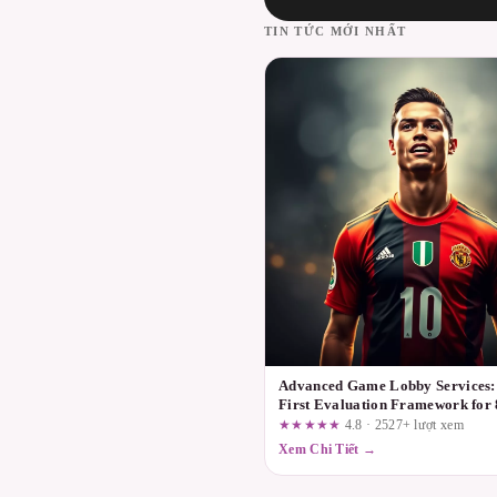
TIN TỨC MỚI NHẤT
Advanced Game Lobby Services: 
First Evaluation Framework for 
★★★★★
4.8 · 2527+ lượt xem
Xem Chi Tiết →