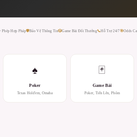
y Phép Hợp Pháp
🛡
Bảo Vệ Thông Tin
🎲
Game Bài Đổi Thưởng
📞
Hỗ Trợ 24/7
🎯
Odds Ca
♠
🃏
Poker
Game Bài
Texas Hold'em, Omaha
Poker, Tiến Lên, Phỏm