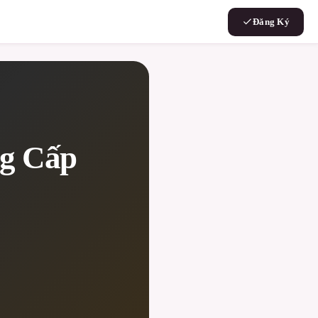
Đăng Ký
g Cấp