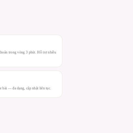
khoản trong vòng 3 phút. Hỗ trợ nhiều
me bài — đa dạng, cập nhật liên tục.