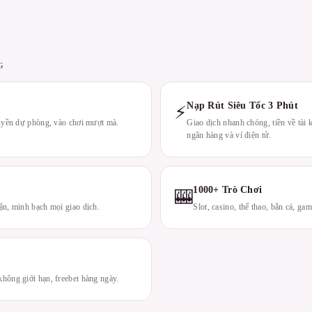
G
Nạp Rút Siêu Tốc 3 Phút
⚡
uyền dự phòng, vào chơi mượt mà.
Giao dịch nhanh chóng, tiền về tài 
ngân hàng và ví điện tử.
1000+ Trò Chơi
🎰
ận, minh bạch mọi giao dịch.
Slot, casino, thể thao, bắn cá, ga
hông giới hạn, freebet hàng ngày.